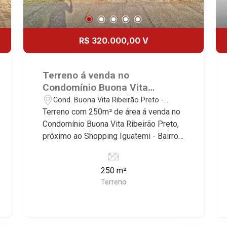
R$ 320.000,00 V
Terreno á venda no
Condomínio Buona Vita
Ribeirão Preto, próximo ao
Cond. Buona Vita Ribeirão Preto -
Shopping Iguatemi - Ribeirão
Ribeirão Preto/SP
Terreno com 250m² de área á venda no
Preto/SP.
Condomínio Buona Vita Ribeirão Preto,
próximo ao Shopping Iguatemi - Bairro
Cond. Buona Vita Ribeirão Preto,
Ribeirão Preto/SP. Conheça as
250 m²
características deste imóvel que a
Terreno
Martinelli Imobiliária selecionou para
você: - 250m² de área terreno - Plano -
Condomínio fechado - Portaria 24hr
Martinelli Imobiliária - excelência