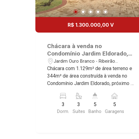
R$ 1.300.000,00 V
Chácara à venda no
Condomínio Jardim Eldorado,
próximo à Av. Profa. Diná Rizzi
Jardim Ouro Branco - Ribeirão
- Ribeirão Preto/SP.
Preto/SP
Chácara com 1.129m² de área terreno e
344m² de área construída à venda no
Condomínio Jardim Eldorado, próximo à
Av. Profa. Diná Rizzi - Bairro Jardim
Ouro Branco, Ribeirão Preto/SP.
3
3
5
5
Conheça as características deste
Dorm.
Suítes
Banho
Garagens
imóvel que a Martinelli Imobiliária
selecionou para você: - 1.129m² de
área terreno e 344m² de área
construída - 3 suítes com armários e ar-