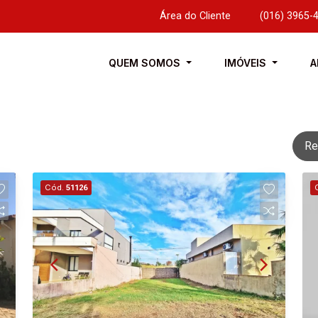
Área do Cliente
|
(016) 3965-
QUEM SOMOS
IMÓVEIS
A
Re
Cód.
51126