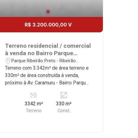
R$ 3.200.000,00 V
Terreno residencial / comercial
à venda no Bairro Parque
Ribeirão Preto, próximo à Av.
Parque Ribeirão Preto - Ribeirão
Caramuru - Ribeirão Preto/SP.
Preto/SP
Terreno com 3.342m² de área terreno e
330m² de área construída à venda,
próximo à Av. Caramuru - Bairro Parque
Ribeirão Preto, Ribeirão Preto/SP.
Conheça as características deste
3342 m²
330 m²
imóvel que a Martinelli Imobiliária
Terreno
Const.
selecionou para você: - 3.342m² de
área terreno e 330m² de área
construída - Área construída com
galpão simples com vão livre -