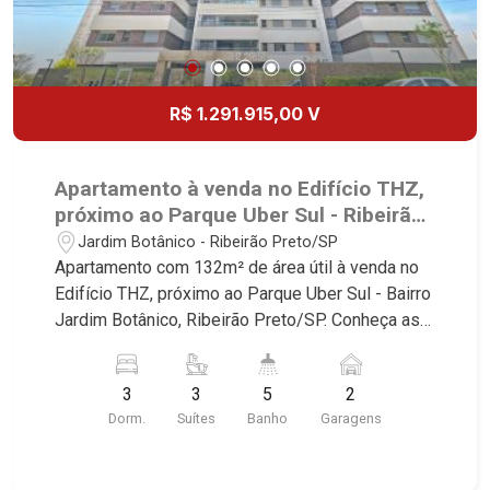
R$ 1.291.915,00 V
Apartamento à venda no Edifício THZ,
próximo ao Parque Uber Sul - Ribeirão
Preto/SP.
Jardim Botânico - Ribeirão Preto/SP
Apartamento com 132m² de área útil à venda no
Edifício THZ, próximo ao Parque Uber Sul - Bairro
Jardim Botânico, Ribeirão Preto/SP. Conheça as
características deste imóvel que a Martinelli
Imobiliária selecionou para você: - 132m² de área
3
3
5
2
útil - 3 suítes - Sala 2 ambientes - Lavabo -
Dorm.
Suítes
Banho
Garagens
Cozinha - Área de serviço - Banheiro de serviço -
Varanda gourmet - 2 vagas Martinelli Imobiliária -
excelência absoluta no mercado imobiliário de