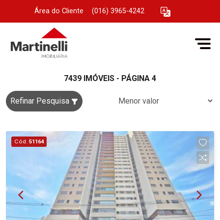
Área do Cliente
|
(016) 3965-4242
7439 IMÓVEIS - PÁGINA 4
Refinar Pesquisa
Cód.
51164