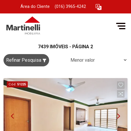
Área do Cliente
|
(016) 3965-4242
7439 IMÓVEIS - PÁGINA 2
Refinar Pesquisa
Cód.
51225