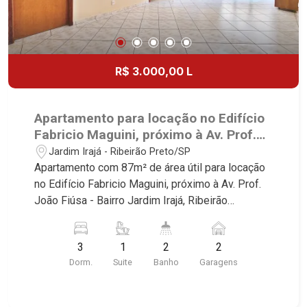
R$ 3.000,00 L
Apartamento para locação no Edifício
Fabricio Maguini, próximo à Av. Prof.
João Fiúsa - Ribeirão Preto/SP.
Jardim Irajá - Ribeirão Preto/SP
Apartamento com 87m² de área útil para locação
no Edifício Fabricio Maguini, próximo à Av. Prof.
João Fiúsa - Bairro Jardim Irajá, Ribeirão
Preto/SP. Conheça as características deste
imóvel que a Martinelli Imobiliária selecionou
3
1
2
2
para você: - 87m² de área útil - 3 dormitórios com
Dorm.
Suite
Banho
Garagens
armários, sendo 1 suíte - Banheiro social - Sala 2
ambientes - Cozinha planejada - Despensa - Área
de serviço - Sacada - 2 vagas Martinelli