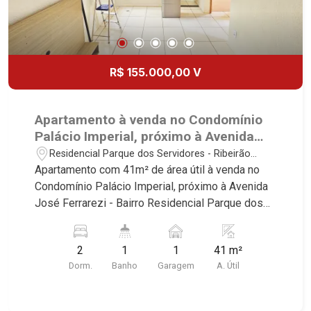
R$ 155.000,00 V
Apartamento à venda no Condomínio
Palácio Imperial, próximo à Avenida
José Ferrarezi - Ribeirão Preto/SP.
Residencial Parque dos Servidores - Ribeirão
Preto/SP
Apartamento com 41m² de área útil à venda no
Condomínio Palácio Imperial, próximo à Avenida
José Ferrarezi - Bairro Residencial Parque dos
Servidores, Ribeirão Preto/SP. Conheça as
características deste imóvel que a Martinelli
2
1
1
41 m²
Imobiliária selecionou para você: - 41m² de área
Dorm.
Banho
Garagem
A. Útil
útil - 2 dormitórios, sendo 1 com ar-condicionado
- Banheiro social - Sala 2 ambientes - Cozinha
planejada - Área de serviço - 1 vaga Martinelli