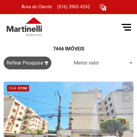
Área do Cliente
|
(016) 3965-4242
7446 IMÓVEIS
Refinar Pesquisa
Cód.
51262