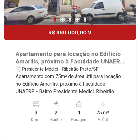
R$ 360.000,00 V
Apartamento para locação no Edifício
Amarilis, próximo à Faculdade UNAERP
- Ribeirão Preto/SP.
Presidente Médici - Ribeirão Preto/SP
Apartamento com 75m² de área útil para locação
no Edifício Amarilis, próximo à Faculdade
UNAERP - Bairro Presidente Médici, Ribeirão
Preto/SP. Conheça as características deste
imóvel que a Martinelli Imobiliária selecionou
3
2
1
75 m²
para você: - 75m² de área útil - 3 dormitórios com
Dorm.
Banho
Garagem
A. Útil
armários - Banheiro social - Sala 2 ambientes -
Roupeiro - Cozinha e área de serviço planejadas -
Sacada - 1 vaga Martinelli Imobiliária - excelência