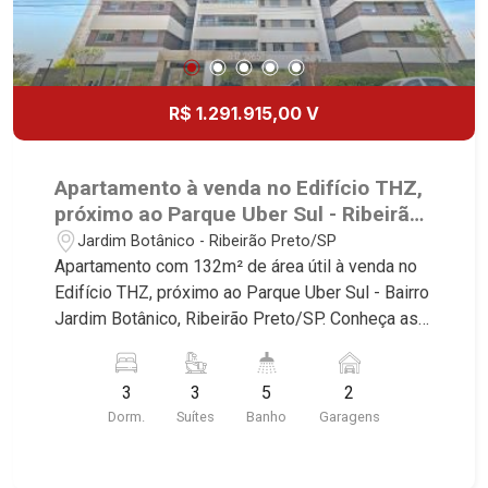
R$ 1.291.915,00 V
Apartamento à venda no Edifício THZ,
próximo ao Parque Uber Sul - Ribeirão
Preto/SP.
Jardim Botânico - Ribeirão Preto/SP
Apartamento com 132m² de área útil à venda no
Edifício THZ, próximo ao Parque Uber Sul - Bairro
Jardim Botânico, Ribeirão Preto/SP. Conheça as
características deste imóvel que a Martinelli
Imobiliária selecionou para você: - 132m² de área
3
3
5
2
útil - 3 suítes - Sala 2 ambientes - Lavabo -
Dorm.
Suítes
Banho
Garagens
Cozinha - Área de serviço - Banheiro de serviço -
Varanda gourmet - 2 vagas Martinelli Imobiliária -
excelência absoluta no mercado imobiliário de