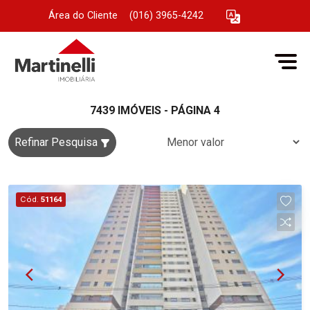
Área do Cliente
|
(016) 3965-4242
7439 IMÓVEIS - PÁGINA 4
Refinar Pesquisa
Cód.
51164