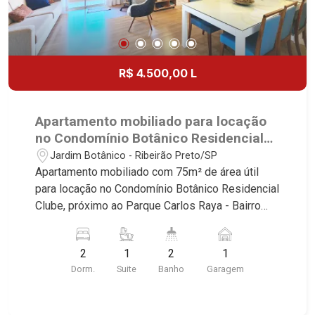
R$ 4.500,00 L
Apartamento mobiliado para locação
no Condomínio Botânico Residencial
Clube, próximo ao Parque Carlos Raya
Jardim Botânico - Ribeirão Preto/SP
- Ribeirão Preto/SP.
Apartamento mobiliado com 75m² de área útil
para locação no Condomínio Botânico Residencial
Clube, próximo ao Parque Carlos Raya - Bairro
Jardim Botânico, Ribeirão Preto/SP. Conheça as
características deste imóvel que a Martinelli
2
1
2
1
Imobiliária selecionou para você: - 75m² de área
Dorm.
Suite
Banho
Garagem
útil - 2 dormitórios com armários e ar-
condicionado sendo 1 suíte - Banheiro social -
Sala 2 ambientes com ar-condicionado - Cozinha