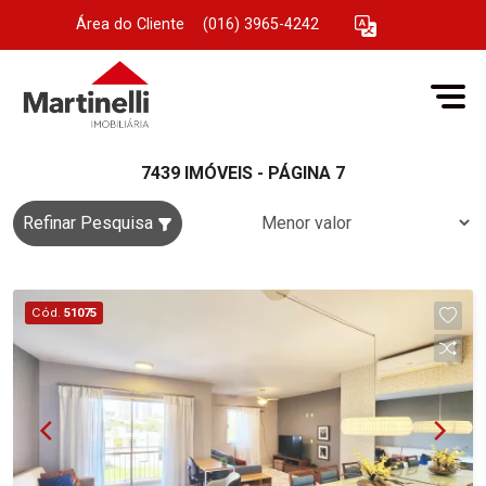
Área do Cliente
|
(016) 3965-4242
7439 IMÓVEIS - PÁGINA 7
Refinar Pesquisa
Cód.
51075