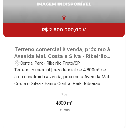
R$ 2.800.000,00 V
Terreno comercial à venda, próximo à
Avenida Mal. Costa e Silva - Ribeirão
Preto/SP.
Central Park - Ribeirão Preto/SP
Terreno comercial | residencial de 4.800m² de
área construída à venda, próximo à Avenida Mal.
Costa e Silva - Bairro Central Park, Ribeirão
Preto/SP. Conheça as características deste
imóvel que a Martinelli Imobiliária selecionou
4800 m²
para você: - 4.800m² de área terreno - Projeto
Terreno
aprovado de 96 apartamentos de uma vaga com
área de lazer Martinelli Imobiliária - excelência
absoluta no mercado imobiliário de Ribeirão