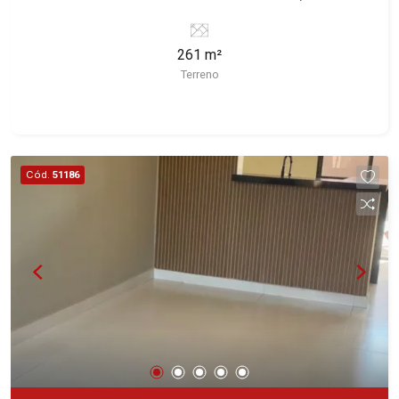
Ribeirão Preto/SP. Conheça as características
deste imóvel que a Martinelli Imobiliária
261 m²
selecionou para você: - 261m² de área terreno -
Terreno
Plano Martinelli Imobiliária - excelência absoluta
no mercado imobiliário de Ribeirão Preto.
Referência em imóveis de alto padrão, somos
especialistas na venda e locação de casas e
terrenos residenciais e comerciais nos bairros
Cód.
51186
mais desejados da Zona Sul, reconhecidos por
sua segurança, infraestrutura e qualidade de vida
incomparável. Atuamos nos bairros de maior
prestígio da região, como: Alto da Boa Vista,
Jardim Botânico, Jardim Olhos D`Água, Vila do
Golfe, City Ribeirão, Jardim Canadá, Guaporé,
Ilhas do Sul, Jardim Nova Aliança, Boulevard,
Higienópolis, Sumaré, Jardim América, Alto do
Ipê, Jardim Irajá, Royal Park, Jardim Califórnia,
Quinta da Primavera, Bonfim Paulista, Vila Seixas,