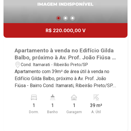
R$ 220.000,00 V
Apartamento à venda no Edifício Gilda
Balbo, próximo à Av. Prof. João Fiúsa -
Ribeirão Preto/SP.
Cond. Itamarati - Ribeirão Preto/SP
Apartamento com 39m² de área útil à venda no
Edifício Gilda Balbo, próximo à Av. Prof. João
Fiúsa - Bairro Cond. Itamarati, Ribeirão Preto/SP.
Conheça as características deste imóvel que a
Martinelli Imobiliária selecionou para você: -
1
1
1
39 m²
39m² de área útil - 1 dormitórios com armário e
Dorm.
Banho
Garagem
A. Útil
ar-condicioando - Banheiro social - Sala 2
ambientes - Cozinha planejada - Área de serviço
- Sacada - 1 vaga Martinelli Imobiliária -