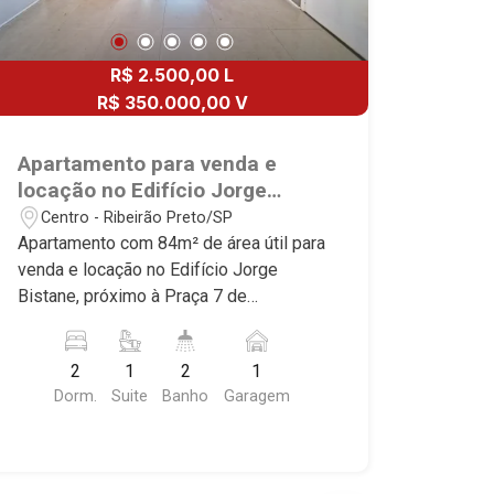
R$ 2.500,00 L
R$ 350.000,00 V
Apartamento para venda e
locação no Edifício Jorge
Bistane, próximo à Praça 7 de
Centro - Ribeirão Preto/SP
Setembro - Ribeirão Preto/SP.
Apartamento com 84m² de área útil para
venda e locação no Edifício Jorge
Bistane, próximo à Praça 7 de
Setembro - Bairro Centro, Ribeirão
Preto/SP. Conheça as características
2
1
2
1
deste imóvel que a Martinelli
Dorm.
Suite
Banho
Garagem
Imobiliária selecionou para você: -
84m² de área útil - 2 dormitórios com
armários, sendo 1 suíte - Banheiro
social - Sala 2 ambientes - Cozinha e