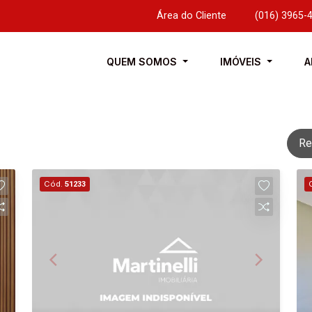
Área do Cliente
|
(016) 3965-
QUEM SOMOS
IMÓVEIS
A
Re
Cód.
51233