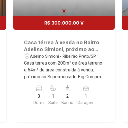
R$ 300.000,00 V
Casa térrea à venda no Bairro
Adelino Simioni, próximo ao
Supermercado Big Compra -
Adelino Simioni - Ribeirão Preto/SP
Ribeirão Preto/SP.
Casa térrea com 200m² de área terreno
e 64m² de área construída à venda,
próximo ao Supermercado Big Compra -
Bairro Adelino Simioni, Ribeirão
Preto/SP. Conheça as características
3
1
2
1
deste imóvel que a Martinelli
Dorm.
Suite
Banho
Garagem
Imobiliária selecionou para você: -
200m² de área terreno e 64m² de área
construída - 3 dormitórios, sendo 1
suíte - Banheiro social - Sala 2