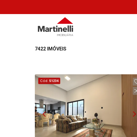
7422 IMÓVEIS
Cód.
51234