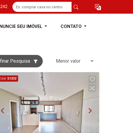
4242
NUNCIE SEU IMÓVEL
CONTATO
finar Pesquisa
Cód.
51232