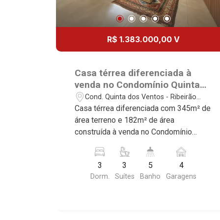
R$ 1.383.000,00 V
Casa térrea diferenciada à
venda no Condomínio Quinta
dos Ventos, próximo ao
Cond. Quinta dos Ventos - Ribeirão
Shopping Iguatemi - Ribeirão
Preto/SP
Casa térrea diferenciada com 345m² de
Preto/SP.
área terreno e 182m² de área
construída à venda no Condomínio
Quinta dos Ventos, próximo ao
Shopping Iguatemi - Bairro Cond. Quinta
3
3
5
4
Dos Ventos, Ribeirão Preto/SP.
Dorm.
Suítes
Banho
Garagens
Conheça as características deste
imóvel que a Martinelli Imobiliária
selecionou para você: - 345m² de área
terreno e 182m² de área construída - 3