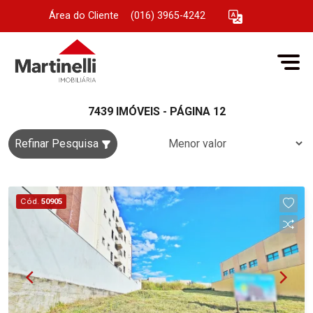
Área do Cliente
|
(016) 3965-4242
7439 IMÓVEIS - PÁGINA 12
Refinar Pesquisa
Cód.
50905