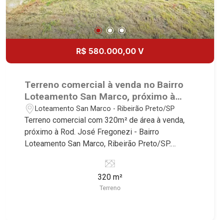
R$ 580.000,00 V
Terreno comercial à venda no Bairro
Loteamento San Marco, próximo à
Rod. José Fregonezi - Ribeirão
Loteamento San Marco - Ribeirão Preto/SP
Preto/SP.
Terreno comercial com 320m² de área à venda,
próximo à Rod. José Fregonezi - Bairro
Loteamento San Marco, Ribeirão Preto/SP.
Conheça as características deste imóvel que a
Martinelli Imobiliária selecionou para você: -
320 m²
320m² de área terreno - Plano Martinelli
Terreno
Imobiliária - excelência absoluta no mercado
imobiliário de Ribeirão Preto. Referência em
imóveis de alto padrão, somos especialistas na