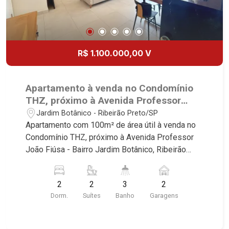
R$ 1.100.000,00 V
Apartamento à venda no Condomínio
THZ, próximo à Avenida Professor
João Fiúsa - Ribeirão Preto/SP.
Jardim Botânico - Ribeirão Preto/SP
Apartamento com 100m² de área útil à venda no
Condomínio THZ, próximo à Avenida Professor
João Fiúsa - Bairro Jardim Botânico, Ribeirão
Preto/SP. Conheça as características deste
imóvel que a Martinelli Imobiliária selecionou
2
2
3
2
para você: - 100m² de área útil - 2 suítes com
Dorm.
Suítes
Banho
Garagens
armários e ar-condicionado - Lavabo - Sala 2
ambientes - Cozinha e área de serviço
planejadas - Sacada gourmet com churrasqueira -