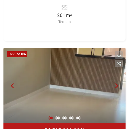
Ribeirão Preto/SP. Conheça as características
deste imóvel que a Martinelli Imobiliária
261 m²
selecionou para você: - 261m² de área terreno -
Terreno
Plano Martinelli Imobiliária - excelência absoluta
no mercado imobiliário de Ribeirão Preto.
Referência em imóveis de alto padrão, somos
especialistas na venda e locação de casas e
terrenos residenciais e comerciais nos bairros
Cód.
51186
mais desejados da Zona Sul, reconhecidos por
sua segurança, infraestrutura e qualidade de vida
incomparável. Atuamos nos bairros de maior
prestígio da região, como: Alto da Boa Vista,
Jardim Botânico, Jardim Olhos D`Água, Vila do
Golfe, City Ribeirão, Jardim Canadá, Guaporé,
Ilhas do Sul, Jardim Nova Aliança, Boulevard,
Higienópolis, Sumaré, Jardim América, Alto do
Ipê, Jardim Irajá, Royal Park, Jardim Califórnia,
Quinta da Primavera, Bonfim Paulista, Vila Seixas,
Jardim Paulista, Jardim Paulistano, Lagoinha,