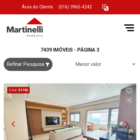
Área do Cliente
|
(016) 3965-4242
7439 IMÓVEIS - PÁGINA 3
Refinar Pesquisa
Cód.
51192