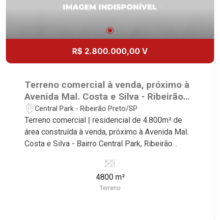
R$ 2.800.000,00 V
Terreno comercial à venda, próximo à
Avenida Mal. Costa e Silva - Ribeirão
Preto/SP.
Central Park - Ribeirão Preto/SP
Terreno comercial | residencial de 4.800m² de
área construída à venda, próximo à Avenida Mal.
Costa e Silva - Bairro Central Park, Ribeirão
Preto/SP. Conheça as características deste
imóvel que a Martinelli Imobiliária selecionou
4800 m²
para você: - 4.800m² de área terreno - Projeto
Terreno
aprovado de 96 apartamentos de uma vaga com
área de lazer Martinelli Imobiliária - excelência
absoluta no mercado imobiliário de Ribeirão