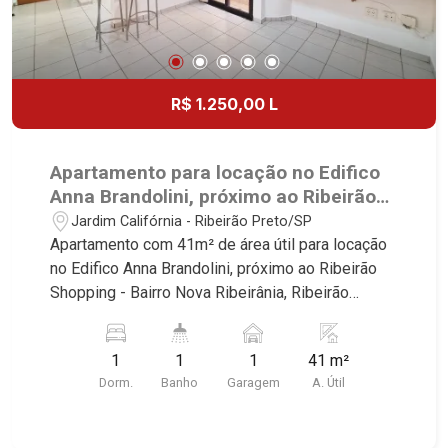
R$ 1.250,00 L
Apartamento para locação no Edifico
Anna Brandolini, próximo ao Ribeirão
Shopping - Ribeirão Preto/SP.
Jardim Califórnia - Ribeirão Preto/SP
Apartamento com 41m² de área útil para locação
no Edifico Anna Brandolini, próximo ao Ribeirão
Shopping - Bairro Nova Ribeirânia, Ribeirão
Preto/SP. Conheça as características deste
imóvel que a Martinelli Imobiliária selecionou
1
1
1
41 m²
para você: - 41m² de área útil - 1 dormitório com
Dorm.
Banho
Garagem
A. Útil
armário - Banheiro social - Sala 2 ambientes -
Cozinha e área de serviço planejadas - Sacada -
1 vaga Martinelli Imobiliária - excelência absoluta