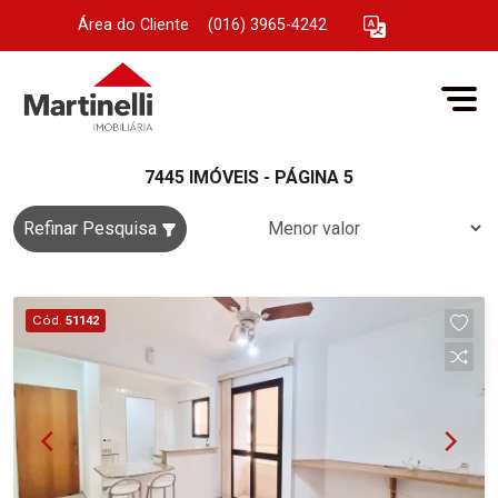
Área do Cliente
|
(016) 3965-4242
7445 IMÓVEIS - PÁGINA 5
Refinar Pesquisa
Cód.
51142