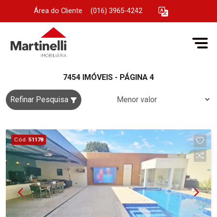
Área do Cliente
|
(016) 3965-4242
7454 IMÓVEIS - PÁGINA 4
Refinar Pesquisa
Cód.
51178