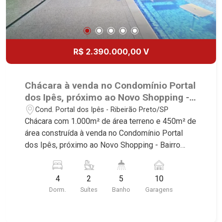
R$ 2.390.000,00 V
Chácara à venda no Condomínio Portal
dos Ipês, próximo ao Novo Shopping -
Ribeirão Preto/SP.
Cond. Portal dos Ipês - Ribeirão Preto/SP
Chácara com 1.000m² de área terreno e 450m² de
área construída à venda no Condomínio Portal
dos Ipês, próximo ao Novo Shopping - Bairro
Cond. Portal dos Ipês, Ribeirão Preto/SP.
Conheça as características deste imóvel que a
4
2
5
10
Martinelli Imobiliária selecionou para você: -
Dorm.
Suítes
Banho
Garagens
1.000m² de área terreno e 450m² de área
construída - 4 dormitórios com ar-condicionado
sendo 2 suítes - Banheiro social - Sala 2