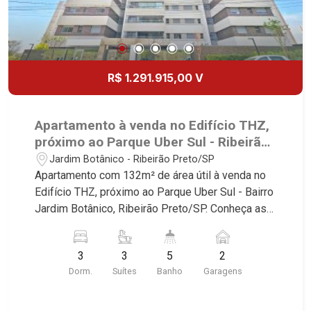
Nova Aliança, Boulevard, Higienópolis, Sumaré,
Jardim América, Alto do Ipê, Jardim Irajá, Royal
Park, Jardim Califórnia, Quinta da Primavera,
Bonfim Paulista, Vila Seixas, Jardim Paulista,
Jardim Paulistano, Lagoinha, Ribeirânia, Nova
R$ 1.291.915,00 V
Ribeirânia, Jardim Macedo, Jardim São Luiz,
Centro, Jardim Flórida, Jardim Centenário,
Recreio das Acácias, Jardim Ana Maria, San
Apartamento à venda no Edifício THZ,
Marco, Vila Romana, Bosque dos Juritis, Jardim
próximo ao Parque Uber Sul - Ribeirão
dos Guaporés e Bella Città Residencial e
Preto/SP.
Jardim Botânico - Ribeirão Preto/SP
Industrial. Avenida João Fiúsa, 1051 - Alto da Boa
Apartamento com 132m² de área útil à venda no
Vista | Ribeirão Preto
Edifício THZ, próximo ao Parque Uber Sul - Bairro
Jardim Botânico, Ribeirão Preto/SP. Conheça as
características deste imóvel que a Martinelli
Imobiliária selecionou para você: - 132m² de área
3
3
5
2
útil - 3 suítes - Sala 2 ambientes - Lavabo -
Dorm.
Suítes
Banho
Garagens
Cozinha - Área de serviço - Banheiro de serviço -
Varanda gourmet - 2 vagas Martinelli Imobiliária -
excelência absoluta no mercado imobiliário de