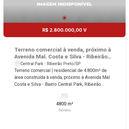
R$ 2.800.000,00 V
Terreno comercial à venda, próximo à
Avenida Mal. Costa e Silva - Ribeirão
Preto/SP.
Central Park - Ribeirão Preto/SP
Terreno comercial | residencial de 4.800m² de
área construída à venda, próximo à Avenida Mal.
Costa e Silva - Bairro Central Park, Ribeirão
Preto/SP. Conheça as características deste
imóvel que a Martinelli Imobiliária selecionou
4800 m²
para você: - 4.800m² de área terreno - Projeto
Terreno
aprovado de 96 apartamentos de uma vaga com
área de lazer Martinelli Imobiliária - excelência
absoluta no mercado imobiliário de Ribeirão