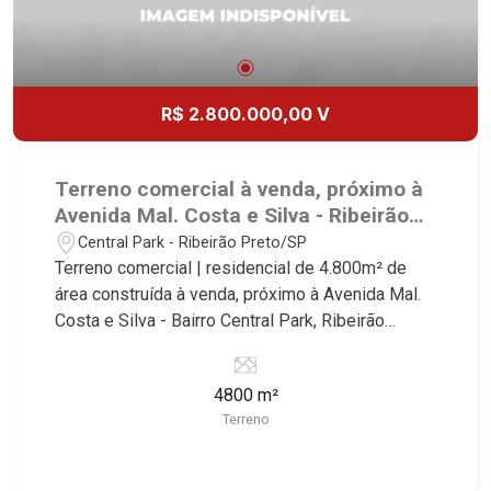
R$ 2.800.000,00 V
Terreno comercial à venda, próximo à
Avenida Mal. Costa e Silva - Ribeirão
Preto/SP.
Central Park - Ribeirão Preto/SP
Terreno comercial | residencial de 4.800m² de
área construída à venda, próximo à Avenida Mal.
Costa e Silva - Bairro Central Park, Ribeirão
Preto/SP. Conheça as características deste
imóvel que a Martinelli Imobiliária selecionou
4800 m²
para você: - 4.800m² de área terreno - Projeto
Terreno
aprovado de 96 apartamentos de uma vaga com
área de lazer Martinelli Imobiliária - excelência
absoluta no mercado imobiliário de Ribeirão