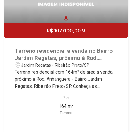
R$ 107.000,00 V
Terreno residencial á venda no Bairro
Jardim Regatas, próximo à Rod.
Anhanguera - Ribeirão Preto/SP.
Jardim Regatas - Ribeirão Preto/SP
Terreno residencial com 164m² de área à venda,
próximo à Rod. Anhanguera - Bairro Jardim
Regatas, Ribeirão Preto/SP. Conheça as
características deste imóvel que a Martinelli
Imobiliária selecionou para você: - 164m² de área
164 m²
terreno - Plano Martinelli Imobiliária - excelência
Terreno
absoluta no mercado imobiliário de Ribeirão
Preto. Referência em imóveis de alto padrão,
somos especialistas na venda e locação de