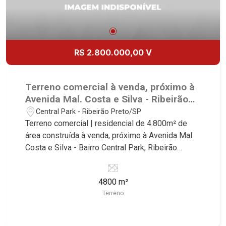
R$ 2.800.000,00 V
Terreno comercial à venda, próximo à
Avenida Mal. Costa e Silva - Ribeirão
Preto/SP.
Central Park - Ribeirão Preto/SP
Terreno comercial | residencial de 4.800m² de
área construída à venda, próximo à Avenida Mal.
Costa e Silva - Bairro Central Park, Ribeirão
Preto/SP. Conheça as características deste
imóvel que a Martinelli Imobiliária selecionou
4800 m²
para você: - 4.800m² de área terreno - Projeto
Terreno
aprovado de 96 apartamentos de uma vaga com
área de lazer Martinelli Imobiliária - excelência
absoluta no mercado imobiliário de Ribeirão