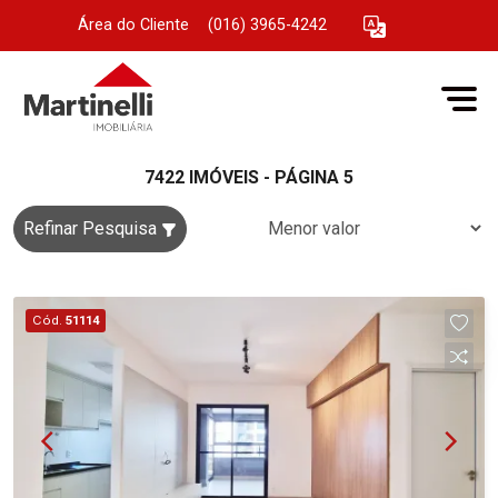
Área do Cliente
|
(016) 3965-4242
7422 IMÓVEIS - PÁGINA 5
Refinar Pesquisa
Cód.
51114