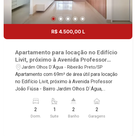
R$ 4.500,00 L
Apartamento para locação no Edifício
Livit, próximo à Avenida Professor
João Fiúsa - Ribeirão Preto/SP.
Jardim Olhos D`Água - Ribeirão Preto/SP
Apartamento com 69m² de área útil para locação
no Edifício Livit, próximo à Avenida Professor
João Fiúsa - Bairro Jardim Olhos D`Água,
Ribeirão Preto/SP. Conheça as características
deste imóvel que a Martinelli Imobiliária
2
1
2
2
selecionou para você: - 69m² de área útil - 2
Dorm.
Suite
Banho
Garagens
dormitórios com armários sendo 1 suíte -
Banheiro social - Sala 2 ambientes - Cozinha e
área de serviço planejadas - Sacada gourmet