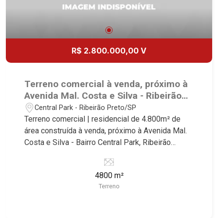
R$ 2.800.000,00 V
Terreno comercial à venda, próximo à
Avenida Mal. Costa e Silva - Ribeirão
Preto/SP.
Central Park - Ribeirão Preto/SP
Terreno comercial | residencial de 4.800m² de
área construída à venda, próximo à Avenida Mal.
Costa e Silva - Bairro Central Park, Ribeirão
Preto/SP. Conheça as características deste
imóvel que a Martinelli Imobiliária selecionou
4800 m²
para você: - 4.800m² de área terreno - Projeto
Terreno
aprovado de 96 apartamentos de uma vaga com
área de lazer Martinelli Imobiliária - excelência
absoluta no mercado imobiliário de Ribeirão