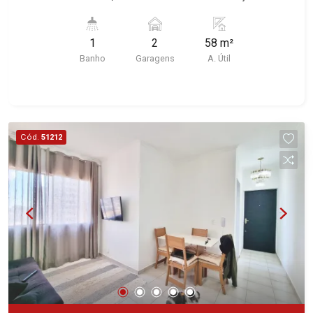
características deste imóvel que a Martinelli
Imobiliária selecionou para você: - 58m² de área
1
2
58 m²
útil - 1 WC - 2 vagas - Face sombra - Vista Olhos
Banho
Garagens
A. Útil
D`Água Martinelli Imobiliária - excelência
absoluta no mercado imobiliário de Ribeirão
Preto. Referência em imóveis de alto padrão,
somos especialistas na venda e locação de
casas e terrenos residenciais e comerciais nos
Cód.
51212
bairros mais desejados da Zona Sul,
reconhecidos por sua segurança, infraestrutura e
qualidade de vida incomparável. Atuamos nos
bairros de maior prestígio da região, como: Alto
da Boa Vista, Jardim Botânico, Jardim Olhos
D`Água, Vila do Golfe, City Ribeirão, Jardim
Canadá, Guaporé, Ilhas do Sul, Jardim Nova
Aliança, Boulevard, Higienópolis, Sumaré, Jardim
América, Alto do Ipê, Jardim Irajá, Royal Park,
Jardim Califórnia, Quinta da Primavera, Bonfim