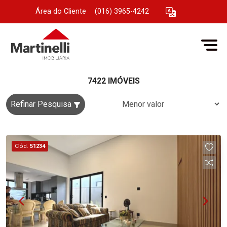
Área do Cliente
|
(016) 3965-4242
7422 IMÓVEIS
Refinar Pesquisa
Cód.
51234