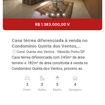
R$ 1.383.000,00 V
Casa térrea diferenciada à venda no
Condomínio Quinta dos Ventos,
próximo ao Shopping Iguatemi -
Cond. Quinta dos Ventos - Ribeirão Preto/SP
Ribeirão Preto/SP.
Casa térrea diferenciada com 345m² de área
terreno e 182m² de área construída à venda no
Condomínio Quinta dos Ventos, próximo ao
Shopping Iguatemi - Bairro Cond. Quinta Dos
Ventos, Ribeirão Preto/SP. Conheça as
3
3
5
4
características deste imóvel que a Martinelli
Dorm.
Suítes
Banho
Garagens
Imobiliária selecionou para você: - 345m² de área
terreno e 182m² de área construída - 3 suítes,
sendo 2 com armários e 1 com closet - Sala 3