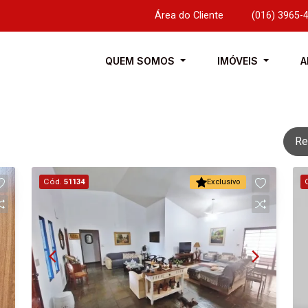
Área do Cliente
|
(016) 3965-
QUEM SOMOS
IMÓVEIS
A
Re
Cód.
51134
Exclusivo