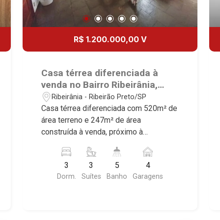
R$ 1.200.000,00 V
Casa térrea diferenciada à
venda no Bairro Ribeirânia,
próximo à Faculdade UNAERP -
Ribeirânia - Ribeirão Preto/SP
Ribeirão Preto/SP.
Casa térrea diferenciada com 520m² de
área terreno e 247m² de área
construída à venda, próximo à
Faculdade UNAERP - Bairro Ribeirânia,
Ribeirão Preto/SP. Conheça as
3
3
5
4
características deste imóvel que a
Dorm.
Suítes
Banho
Garagens
Martinelli Imobiliária selecionou para
você: - 520m² de área terreno e 247m²
de área construída - 3 suítes com
armários - Sala 3 ambientes - Escritório