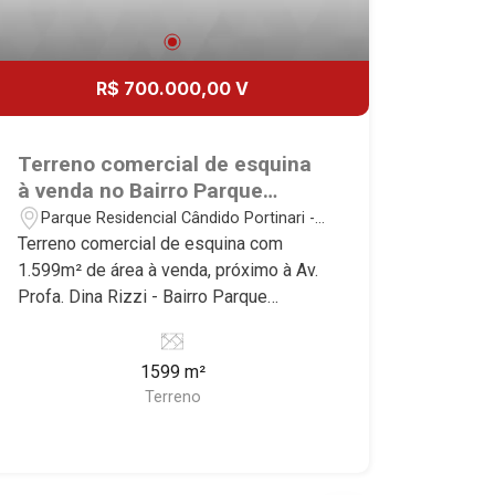
R$ 700.000,00 V
Terreno comercial de esquina
à venda no Bairro Parque
Residencial Cândido Portinari,
Parque Residencial Cândido Portinari -
próximo à Av. Profa. Dina Rizzi
Ribeirão Preto/SP
Terreno comercial de esquina com
- Ribeirão Preto/SP.
1.599m² de área à venda, próximo à Av.
Profa. Dina Rizzi - Bairro Parque
Residencial Cândido Portinari, Ribeirão
Preto/SP. Conheça as características
1599 m²
deste imóvel que a Martinelli
Terreno
Imobiliária selecionou para você: -
1.599m² de área terreno - Esquina
Martinelli Imobiliária - excelência
absoluta no mercado imobiliário de