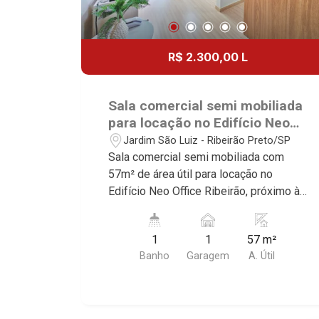
R$ 2.300,00 L
Sala comercial semi mobiliada
para locação no Edifício Neo
Office Ribeirão, próximo à Av.
Jardim São Luiz - Ribeirão Preto/SP
Prof. João Fiúsa - Ribeirão
Sala comercial semi mobiliada com
Preto/SP.
57m² de área útil para locação no
Edifício Neo Office Ribeirão, próximo à
Av. Prof. João Fiúsa - Bairro Jardim São
Luiz, Ribeirão Preto/SP. Conheça as
1
1
57 m²
características deste imóvel que a
Banho
Garagem
A. Útil
Martinelli Imobiliária selecionou para
você: - 57m² de área útil - 1 WC - 1
vaga Martinelli Imobiliária - excelência
absoluta no mercado imobiliário de