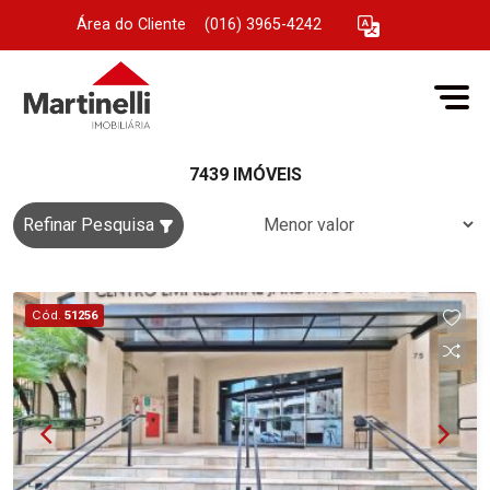
Área do Cliente
|
(016) 3965-4242
7439 IMÓVEIS
Refinar Pesquisa
Cód.
51256