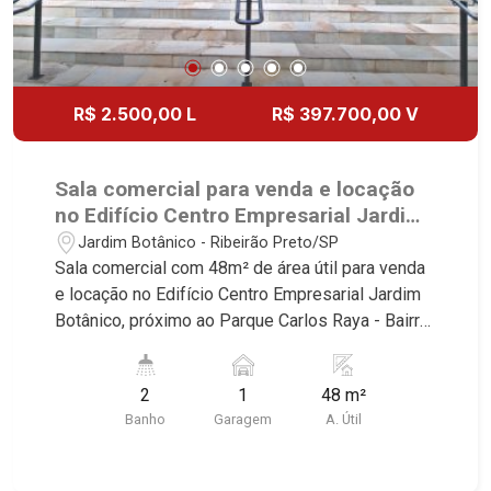
R$ 2.500,00 L
R$ 397.700,00 V
Sala comercial para venda e locação
no Edifício Centro Empresarial Jardim
Botânico, próximo ao Parque Carlos
Jardim Botânico - Ribeirão Preto/SP
Raya - Ribeirão Preto/SP.
Sala comercial com 48m² de área útil para venda
e locação no Edifício Centro Empresarial Jardim
Botânico, próximo ao Parque Carlos Raya - Bairro
Jardim Botânico, Ribeirão Preto/SP. Conheça as
características deste imóvel que a Martinelli
2
1
48 m²
Imobiliária selecionou para você: - 48m² de área
Banho
Garagem
A. Útil
útil - 2 WCs masculino e feminino - Copa - 1 vaga
Martinelli Imobiliária - excelência absoluta no
mercado imobiliário de Ribeirão Preto.