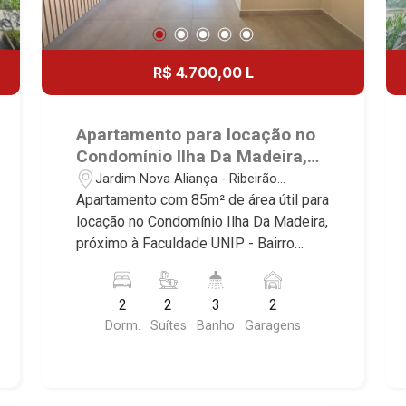
R$ 4.700,00 L
Apartamento para locação no
Condomínio Ilha Da Madeira,
próximo à Faculdade UNIP -
Jardim Nova Aliança - Ribeirão
Ribeirão Preto/SP.
Preto/SP
Apartamento com 85m² de área útil para
locação no Condomínio Ilha Da Madeira,
próximo à Faculdade UNIP - Bairro
Jardim Nova Aliança, Ribeirão Preto/SP.
Conheça as características deste
2
2
3
2
imóvel que a Martinelli Imobiliária
Dorm.
Suítes
Banho
Garagens
selecionou para você: - 85m² de área
útil - 2 suítes com armários e ar-
condicionado - Lavabo - Sala 2
ambientes - Cozinha e área de serviço