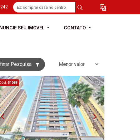
4242
NUNCIE SEU IMÓVEL
CONTATO
finar Pesquisa
Cód.
51088