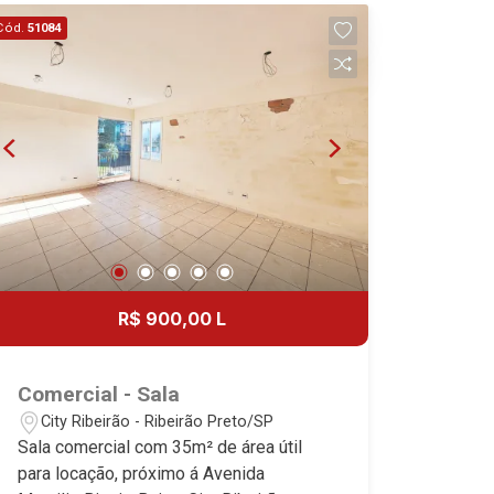
de serviço planejadas - Varanda
Cód.
51084
gourmet com churrasqueira - Iluminação
- 2 vagas - Alto padrão Martinelli
Imobiliária - excelência absoluta no
mercado imobiliário de Ribeirão Preto.
Referência em imóveis de alto padrão,
somos especialistas na venda e
locação de apartamentos nos
condomínios mais desejados da Zona
Sul, reconhecidos por sua segurança,
infraestrutura completa e qualidade de
vida incomparável. Atuamos nos
R$ 900,00 L
empreendimentos de maior prestígio
da região, incluindo: Marquises Park,
Les Alpes Residence, Porto Búzios,
Comercial - Sala
Sequóia, Blue Diamond, Mirante do Ipê,
City Ribeirão - Ribeirão Preto/SP
Hype, Grand Privilège, Grand Raya,
Sala comercial com 35m² de área útil
Grand Paysage, Praças do Sul, Uber
para locação, próximo á Avenida
Miró, Uber Corbusier, Le Monde Parc,