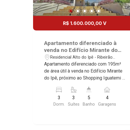
R$ 1.600.000,00 V
Apartamento diferenciado à
venda no Edifício Mirante do
Ipê, próximo ao Shopping
Residencial Alto do Ipê - Ribeirão
Iguatemi - Ribeirão Preto/SP.
Preto/SP
Apartamento diferenciado com 195m²
de área útil à venda no Edifício Mirante
do Ipê, próximo ao Shopping Iguatemi -
Bairro Residencial Alto do Ipê, Ribeirão
Preto/SP. Conheça as características
3
3
5
4
deste imóvel que a Martinelli
Dorm.
Suítes
Banho
Garagens
Imobiliária selecionou para você: -
195m² de área útil - 3 suítes com
armários e ar-condicionado - Sala 2
ambientes - Lavabo - Cozinha e área de