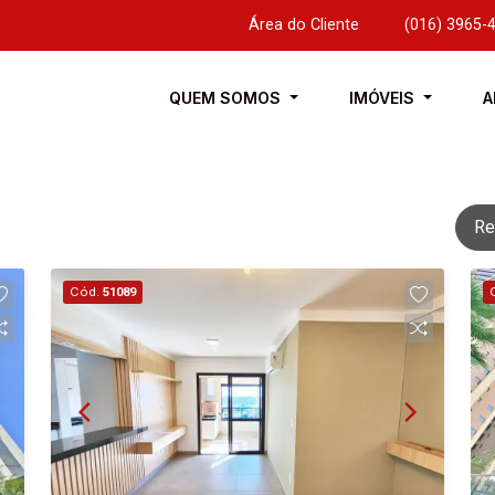
Área do Cliente
|
(016) 3965-
QUEM SOMOS
IMÓVEIS
A
Re
Cód.
51089