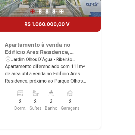
R$ 1.060.000,00 V
Apartamento à venda no
Edifício Ares Residence,
próximo ao Parque Olhos
Jardim Olhos D`Água - Ribeirão
D`água - Ribeirão Preto/SP.
Preto/SP
Apartamento diferenciado com 111m²
de área útil à venda no Edifício Ares
Residence, próximo ao Parque Olhos
D`água - Bairro Jardim Olhos D`água,
Ribeirão Preto/SP. Conheça as
2
2
3
2
características deste imóvel que a
Dorm.
Suítes
Banho
Garagens
Martinelli Imobiliária selecionou para
você: - 111m² de área útil - 2 suítes
com armários e ar-condicionado - Sala
2 ambientes - Lavabo - Cozinha e área