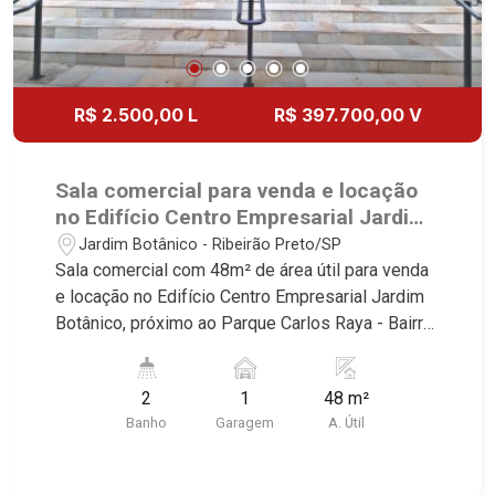
R$ 2.500,00 L
R$ 397.700,00 V
Sala comercial para venda e locação
no Edifício Centro Empresarial Jardim
Botânico, próximo ao Parque Carlos
Jardim Botânico - Ribeirão Preto/SP
Raya - Ribeirão Preto/SP.
Sala comercial com 48m² de área útil para venda
e locação no Edifício Centro Empresarial Jardim
Botânico, próximo ao Parque Carlos Raya - Bairro
Jardim Botânico, Ribeirão Preto/SP. Conheça as
características deste imóvel que a Martinelli
2
1
48 m²
Imobiliária selecionou para você: - 48m² de área
Banho
Garagem
A. Útil
útil - 2 WCs masculino e feminino - Copa - 1 vaga
Martinelli Imobiliária - excelência absoluta no
mercado imobiliário de Ribeirão Preto.