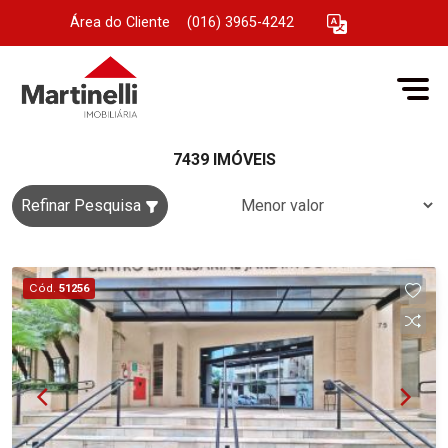
Área do Cliente
|
(016) 3965-4242
7439 IMÓVEIS
Refinar Pesquisa
Cód.
51256