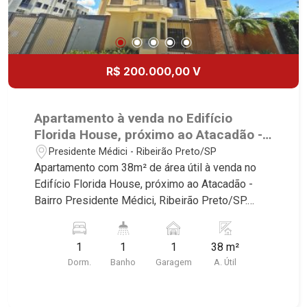
R$ 200.000,00 V
Apartamento à venda no Edifício
Florida House, próximo ao Atacadão -
Ribeirão Preto/SP.
Presidente Médici - Ribeirão Preto/SP
Apartamento com 38m² de área útil à venda no
Edifício Florida House, próximo ao Atacadão -
Bairro Presidente Médici, Ribeirão Preto/SP.
Conheça as características deste imóvel que a
Martinelli Imobiliária selecionou para você: -
1
1
1
38 m²
38m² de área útil - 1 dormitório com armário -
Dorm.
Banho
Garagem
A. Útil
Banheiro social - Sala 2 ambientes - Cozinha
plnajeada - Área de serviço - 1 vaga Martinelli
Imobiliária - excelência absoluta no mercado