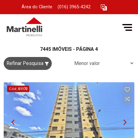
Área do Cliente
|
(016) 3965-4242
7445 IMÓVEIS - PÁGINA 4
Refinar Pesquisa
Cód.
51172