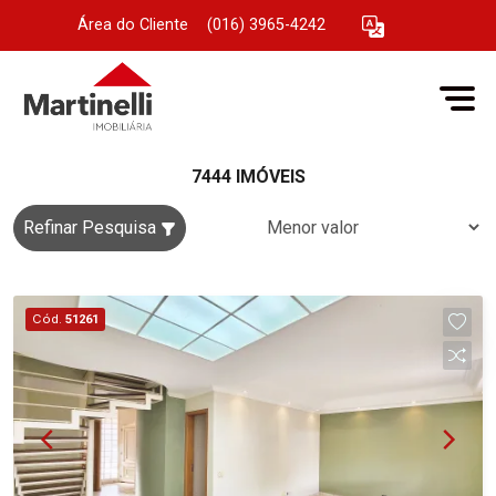
Área do Cliente
|
(016) 3965-4242
7444 IMÓVEIS
Refinar Pesquisa
Cód.
51261