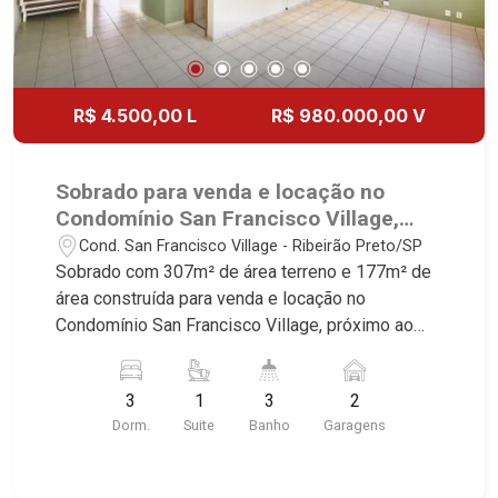
R$ 4.500,00 L
R$ 980.000,00 V
Sobrado para venda e locação no
Condomínio San Francisco Village,
próximo ao Parque Carlos Raya -
Cond. San Francisco Village - Ribeirão Preto/SP
Ribeirão Preto/SP.
Sobrado com 307m² de área terreno e 177m² de
área construída para venda e locação no
Condomínio San Francisco Village, próximo ao
Parque Carlos Raya - Bairro Cond. San Francisco
Village, Ribeirão Preto/SP. Conheça as
3
1
3
2
características deste imóvel que a Martinelli
Dorm.
Suite
Banho
Garagens
Imobiliária selecionou para você: - 307m² de área
terreno e 177m² de área construída - 3
dormitórios com armários sendo 1 com ar-