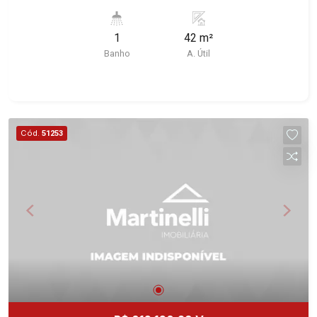
Preto/SP. Conheça as características deste
imóvel que a Martinelli Imobiliária selecionou
1
42 m²
para você: - 42m² de área útil - WC masculino e
Banho
A. Útil
feminino - Copa Martinelli Imobiliária - excelência
absoluta no mercado imobiliário de Ribeirão
Preto. Referência em imóveis de alto padrão,
somos especialistas na venda e locação de
casas e terrenos residenciais e comerciais nos
Cód.
51253
bairros mais desejados da Zona Sul,
reconhecidos por sua segurança, infraestrutura e
qualidade de vida incomparável. Atuamos nos
bairros de maior prestígio da região, como: Alto
da Boa Vista, Jardim Botânico, Jardim Olhos
D`Água, Vila do Golfe, City Ribeirão, Jardim
Canadá, Guaporé, Ilhas do Sul, Jardim Nova
Aliança, Boulevard, Higienópolis, Sumaré, Jardim
América, Alto do Ipê, Jardim Irajá, Royal Park,
Jardim Califórnia, Quinta da Primavera, Bonfim
Paulista, Vila Seixas, Jardim Paulista, Jardim