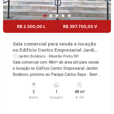
R$ 2.500,00 L
R$ 397.700,00 V
Sala comercial para venda e locação
no Edifício Centro Empresarial Jardim
Botânico, próximo ao Parque Carlos
Jardim Botânico - Ribeirão Preto/SP
Raya - Ribeirão Preto/SP.
Sala comercial com 48m² de área útil para venda
e locação no Edifício Centro Empresarial Jardim
Botânico, próximo ao Parque Carlos Raya - Bairro
Jardim Botânico, Ribeirão Preto/SP. Conheça as
características deste imóvel que a Martinelli
2
1
48 m²
Imobiliária selecionou para você: - 48m² de área
Banho
Garagem
A. Útil
útil - 2 WCs masculino e feminino - Copa - 1 vaga
Martinelli Imobiliária - excelência absoluta no
mercado imobiliário de Ribeirão Preto.