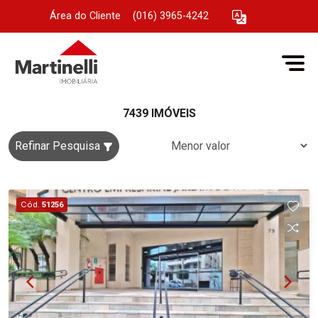
Área do Cliente
|
(016) 3965-4242
7439 IMÓVEIS
Refinar Pesquisa
Cód.
51256