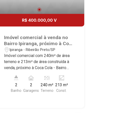
R$ 400.000,00 V
Imóvel comercial à venda no
Bairro Ipiranga, próximo à Coca
Cola - Ribeirão Preto/SP.
Ipiranga - Ribeirão Preto/SP
Imóvel comercial com 240m² de área
terreno e 213m² de área construída à
venda, próximo à Coca Cola - Bairro
Ipiranga, Ribeirão Preto/SP. Conheça as
características deste imóvel que a
2
2
240 m²
213 m²
Martinelli Imobiliária selecionou para
Banho
Garagens
Terreno
Const.
você: - 240m² de área terreno e 213m²
de área construída - Sala - WCs
masculino e feminino - Edícula com 2
dormitórios, sala e cozinha - 2 vagas