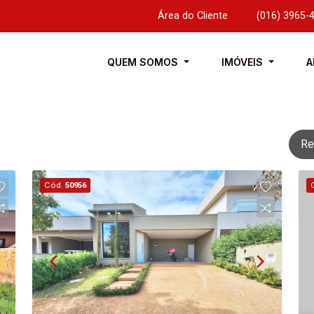
Área do Cliente
|
(016) 3965-
QUEM SOMOS
IMÓVEIS
A
Re
Cód.
50956