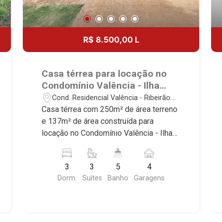
R$ 8.500,00 L
Casa térrea para locação no
Condomínio Valência - Ilha
Túria, próximo à Bonfim
Cond. Residencial Valência - Ribeirão
Paulista - Ribeirão Preto/SP.
Preto/SP
Casa térrea com 250m² de área terreno
e 137m² de área construída para
locação no Condomínio Valência - Ilha
Gracia, próximo à Bonfim Paulista -
Bairro Cond. Residencial Valência,
3
3
5
4
Ribeirão Preto/SP. Conheça as
Dorm.
Suítes
Banho
Garagens
características deste imóvel que a
Martinelli Imobiliária selecionou para
você: - 250m² de área terreno e 137m²
de área construída - 3 suítes com