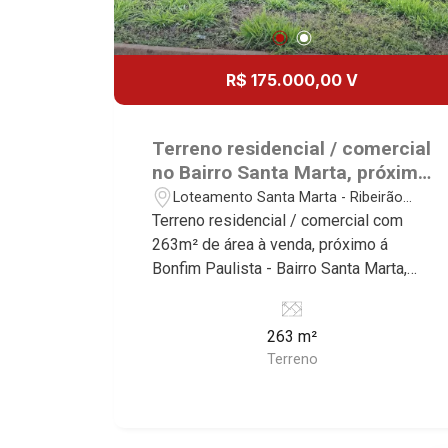
R$ 175.000,00 V
Terreno residencial / comercial
no Bairro Santa Marta, próximo
à Bonfim Paulista - Ribeirão
Loteamento Santa Marta - Ribeirão
Preto/SP.
Preto/SP
Terreno residencial / comercial com
263m² de área à venda, próximo á
Bonfim Paulista - Bairro Santa Marta,
Ribeirão Preto/SP. Conheça as
características deste imóvel que a
263 m²
Martinelli Imobiliária selecionou para
Terreno
você: - 263m² de área terreno - Declive
- Excelente localização Martinelli
Imobiliária - excelência absoluta no
mercado imobiliário de Ribeirão Preto.