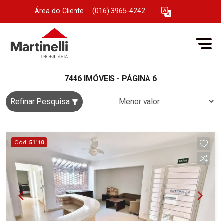
Área do Cliente
|
(016) 3965-4242
7446 IMÓVEIS - PÁGINA 6
Refinar Pesquisa
Cód.
51110