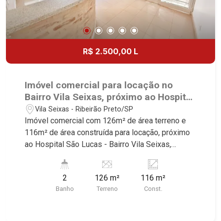
R$ 2.500,00 L
Imóvel comercial para locação no
Bairro Vila Seixas, próximo ao Hospital
São Lucas - Ribeirão Preto/SP.
Vila Seixas - Ribeirão Preto/SP
Imóvel comercial com 126m² de área terreno e
116m² de área construída para locação, próximo
ao Hospital São Lucas - Bairro Vila Seixas,
Ribeirão Preto/SP. Conheça as características
deste imóvel que a Martinelli Imobiliária
2
126 m²
116 m²
selecionou para você: - 126m² de área terreno e
Banho
Terreno
Const.
116m² de área construída - Recepção para 6
pessoas - 3 salas - 2 WC - Entrada independente
Martinelli Imobiliária - excelência absoluta no