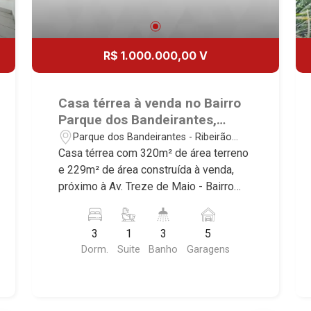
R$ 1.000.000,00 V
Casa térrea à venda no Bairro
Parque dos Bandeirantes,
próximo à Av. Treze de Maio -
Parque dos Bandeirantes - Ribeirão
Ribeirão Preto/SP.
Preto/SP
Casa térrea com 320m² de área terreno
e 229m² de área construída à venda,
próximo à Av. Treze de Maio - Bairro
Parque dos Bandeirantes, Ribeirão
Preto/SP. Conheça as características
3
1
3
5
deste imóvel que a Martinelli
Dorm.
Suite
Banho
Garagens
Imobiliária selecionou para você: -
320m² de área terreno e 229m² de área
construída - 3 dormitórios, sendo 1
suíte - Sala 3 ambientes - Escritório -