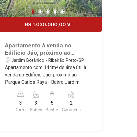
R$ 1.030.000,00 V
Apartamento à venda no
Edifício Jáo, próximo ao
Parque Carlos Raya - Ribeirão
Jardim Botânico - Ribeirão Preto/SP
Preto/SP.
Apartamento com 144m² de área útil à
venda no Edifício Jáo, próximo ao
Parque Carlos Raya - Bairro Jardim
Botânico, Ribeirão Preto/SP. Conheça
as características deste imóvel que a
3
3
5
2
Martinelli Imobiliária selecionou para
Dorm.
Suítes
Banho
Garagens
você: - 144m² de área útil - 3 suítes
com armários e ar-condicionado - Sala
3 ambientes - Lavabo - Cozinha - Área
de serviço - Varanda Gourmet -