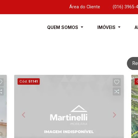
Área do Cliente
|
(016) 3965-
QUEM SOMOS
IMÓVEIS
A
Re
Cód.
51141