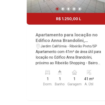
R$ 1.250,00 L
Apartamento para locação no
Edifico Anna Brandolini,
próximo ao Ribeirão Shopping -
Jardim Califórnia - Ribeirão Preto/SP
Ribeirão Preto/SP.
Apartamento com 41m² de área útil para
locação no Edifico Anna Brandolini,
próximo ao Ribeirão Shopping - Bairro
Nova Ribeirânia, Ribeirão Preto/SP.
Conheça as características deste
1
1
1
41 m²
imóvel que a Martinelli Imobiliária
Dorm.
Banho
Garagem
A. Útil
selecionou para você: - 41m² de área
útil - 1 dormitório com armário -
Banheiro social - Sala 2 ambientes -
Cozinha e área de serviço planejadas -