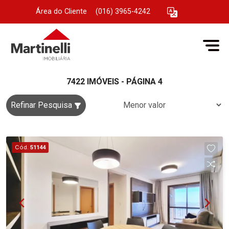
Área do Cliente
|
(016) 3965-4242
7422 IMÓVEIS - PÁGINA 4
Refinar Pesquisa
Cód.
51144