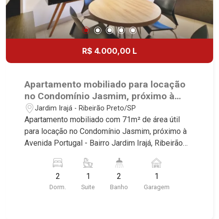
R$ 4.000,00 L
Apartamento mobiliado para locação
no Condomínio Jasmim, próximo à
Avenida Portugal - Ribeirão Preto/SP.
Jardim Irajá - Ribeirão Preto/SP
Apartamento mobiliado com 71m² de área útil
para locação no Condomínio Jasmim, próximo à
Avenida Portugal - Bairro Jardim Irajá, Ribeirão
Preto/SP. Conheça as características deste
imóvel que a Martinelli Imobiliária selecionou
2
1
2
1
para você: - 71m² de área útil - 2 dormitório com
Dorm.
Suite
Banho
Garagem
armários e ar-condicionado sendo 1 suíte -
Banheiro social - Sala 2 ambientes - Cozinha e
área de serviço planejadas - Sacada gourmet