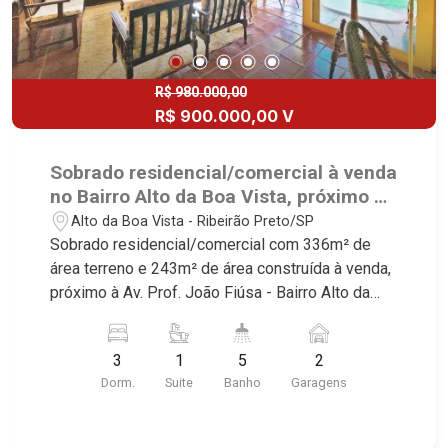
R$ 980.000,00
R$ 900.000,00 V
Sobrado residencial/comercial à venda
no Bairro Alto da Boa Vista, próximo à
Av. Prof. João Fiúsa - Ribeirão
Alto da Boa Vista - Ribeirão Preto/SP
Preto/SP.
Sobrado residencial/comercial com 336m² de
área terreno e 243m² de área construída à venda,
próximo à Av. Prof. João Fiúsa - Bairro Alto da
Boa Vista, Ribeirão Preto/SP. Conheça as
características deste imóvel que a Martinelli
3
1
5
2
Imobiliária selecionou para você: - 336m² de área
Dorm.
Suite
Banho
Garagens
terreno e 243m² de área construída - 3
dormitórios, sendo 1 suíte - Banheiro social -
Sala 2 ambientes - Lavabo - Cozinha e área de