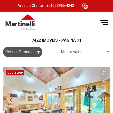
Área do Cliente
|
(016) 3965-4242
7422 IMÓVEIS - PÁGINA 11
Refinar Pesquisa
Cód.
50919