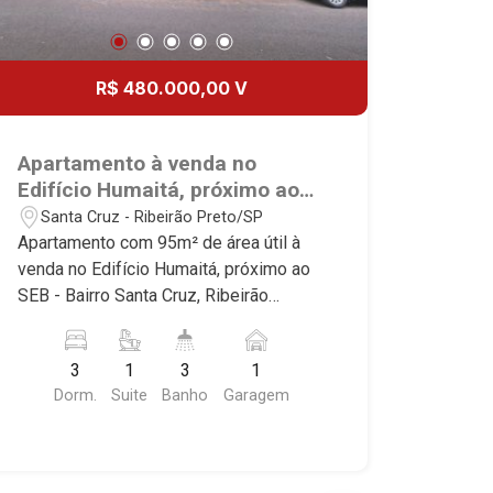
R$ 480.000,00 V
Apartamento à venda no
Edifício Humaitá, próximo ao
SEB - Ribeirão Preto/SP.
Santa Cruz - Ribeirão Preto/SP
Apartamento com 95m² de área útil à
venda no Edifício Humaitá, próximo ao
SEB - Bairro Santa Cruz, Ribeirão
Preto/SP. Conheça as características
deste imóvel que a Martinelli
3
1
3
1
Imobiliária selecionou para você: -
Dorm.
Suite
Banho
Garagem
95m² de área útil - 3 dormitórios com
armários, sendo 1 suíte - Banheiro
social - Sala 3 ambientes - Cozinha
planejada - Área de serviço - Sacada - 1