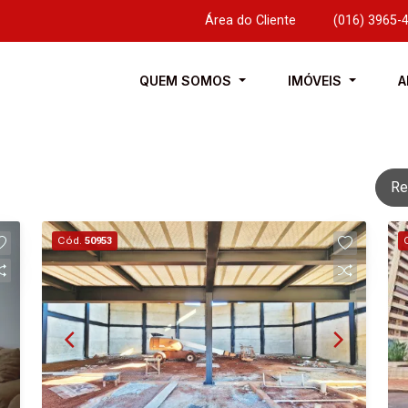
Área do Cliente
|
(016) 3965-
QUEM SOMOS
IMÓVEIS
A
Re
Cód.
50953