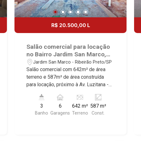
R$ 20.500,00 L
Salão comercial para locação
no Bairro Jardim San Marco,
próximo à Av. Luzitana -
Jardim San Marco - Ribeirão Preto/SP
Ribeirão Preto/SP.
Salão comercial com 642m² de área
terreno e 587m² de área construída
para locação, próximo à Av. Luzitana -
Bairro Jardim San Marco, Ribeirão
Preto/SP. Conheça as características
3
6
642 m²
587 m²
deste imóvel que a Martinelli
Banho
Garagens
Terreno
Const.
Imobiliária selecionou para você: -
642m² de área terreno e 587m² de área
construída - W.C. masculino e feminino -
W.C. adaptado - Copa - Cozinha - Pé