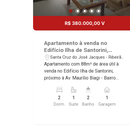
R$ 380.000,00 V
Apartamento à venda no
Edifício Ilha de Santorini,
próximo à Av. Maurílio Biagi -
Santa Cruz do José Jacques - Ribeirão
Ribeirão Preto/SP.
Preto/SP
Apartamento com 88m² de área útil à
venda no Edifício Ilha de Santorini,
próximo à Av. Maurílio Biagi - Bairro
Santa Cruz do José Jacques, Ribeirão
Preto/SP. Conheça as características
2
1
2
1
deste imóvel que a Martinelli
Dorm.
Suite
Banho
Garagem
Imobiliária selecionou para você: -
88m² de área útil - 2 dormitórios, sendo
1 suíte - Banheiro social - Sala 2
ambientes - Cozinha e área de serviço