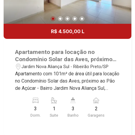
R$ 4.500,00 L
Apartamento para locação no
Condomínio Solar das Aves, próximo
ao Pão de Açúcar - Ribeirão Preto/SP.
Jardim Nova Aliança Sul - Ribeirão Preto/SP
Apartamento com 101m² de área útil para locação
no Condomínio Solar das Aves, próximo ao Pão
de Açúcar - Bairro Jardim Nova Aliança Sul,
Ribeirão Preto/SP. Conheça as características
deste imóvel que a Martinelli Imobiliária
3
1
3
2
selecionou para você: - 101m² de área útil - 3
Dorm.
Suite
Banho
Garagens
dormitórios com armários e ar-condicionado
sendo 1 suíte - Banheiro social - Sala 2
ambientes com ar-condicionado - Lavabo -