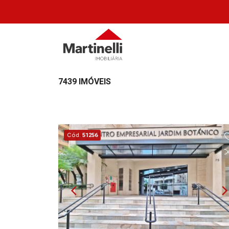
7439 IMÓVEIS
Cód.
51256