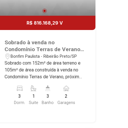
R$ 816.168,29 V
Sobrado à venda no
Condomínio Terras de Verano,
próximo ao Quinta dos Ventos
Bonfim Paulista - Ribeirão Preto/SP
- Ribeirão Preto/SP.
Sobrado com 152m² de área terreno e
105m² de área construída à venda no
Condomínio Terras de Verano, próximo
ao Quinta dos Ventos - Bairro Bonfim
Paulista, Ribeirão Preto/SP. Conheça as
3
1
3
2
características deste imóvel que a
Dorm.
Suite
Banho
Garagens
Martinelli Imobiliária selecionou para
você: - 152m² de área terreno e 105m²
de área construída - 3 dormitórios,
sendo 1 suíte - Banheiro social - Sala 2