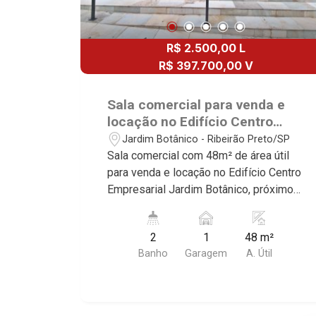
R$ 2.500,00 L
R$ 397.700,00 V
Sala comercial para venda e
locação no Edifício Centro
Empresarial Jardim Botânico,
Jardim Botânico - Ribeirão Preto/SP
próximo ao Parque Carlos Raya
Sala comercial com 48m² de área útil
- Ribeirão Preto/SP.
para venda e locação no Edifício Centro
Empresarial Jardim Botânico, próximo
ao Parque Carlos Raya - Bairro Jardim
Botânico, Ribeirão Preto/SP. Conheça
2
1
48 m²
as características deste imóvel que a
Banho
Garagem
A. Útil
Martinelli Imobiliária selecionou para
você: - 48m² de área útil - 2 WCs
masculino e feminino - Copa - 1 vaga
Martinelli Imobiliária - excelência