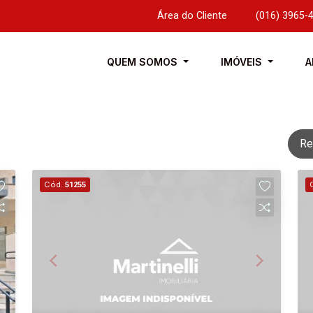
Área do Cliente
|
(016) 3965-
QUEM SOMOS
IMÓVEIS
A
Re
Cód.
51255