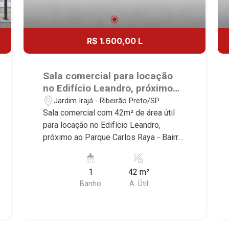
R$ 1.600,00 L
Sala comercial para locação
no Edifício Leandro, próximo
ao Parque Carlos Raya -
Jardim Irajá - Ribeirão Preto/SP
Ribeirão Preto/SP.
Sala comercial com 42m² de área útil
para locação no Edifício Leandro,
próximo ao Parque Carlos Raya - Bairro
Jardim Irajá, Ribeirão Preto/SP.
Conheça as características deste
1
42 m²
imóvel que a Martinelli Imobiliária
Banho
A. Útil
selecionou para você: - 42m² de área
útil - WC masculino e feminino - Copa
Martinelli Imobiliária - excelência
absoluta no mercado imobiliário de