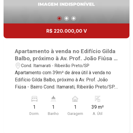
R$ 220.000,00 V
Apartamento à venda no Edifício Gilda
Balbo, próximo à Av. Prof. João Fiúsa -
Ribeirão Preto/SP.
Cond. Itamarati - Ribeirão Preto/SP
Apartamento com 39m² de área útil à venda no
Edifício Gilda Balbo, próximo à Av. Prof. João
Fiúsa - Bairro Cond. Itamarati, Ribeirão Preto/SP.
Conheça as características deste imóvel que a
Martinelli Imobiliária selecionou para você: -
1
1
1
39 m²
39m² de área útil - 1 dormitórios com armário e
Dorm.
Banho
Garagem
A. Útil
ar-condicioando - Banheiro social - Sala 2
ambientes - Cozinha planejada - Área de serviço
- Sacada - 1 vaga Martinelli Imobiliária -