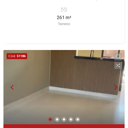
Ribeirão Preto/SP. Conheça as características
deste imóvel que a Martinelli Imobiliária
261 m²
selecionou para você: - 261m² de área terreno -
Terreno
Plano Martinelli Imobiliária - excelência absoluta
no mercado imobiliário de Ribeirão Preto.
Referência em imóveis de alto padrão, somos
especialistas na venda e locação de casas e
terrenos residenciais e comerciais nos bairros
Cód.
51186
mais desejados da Zona Sul, reconhecidos por
sua segurança, infraestrutura e qualidade de vida
incomparável. Atuamos nos bairros de maior
prestígio da região, como: Alto da Boa Vista,
Jardim Botânico, Jardim Olhos D`Água, Vila do
Golfe, City Ribeirão, Jardim Canadá, Guaporé,
Ilhas do Sul, Jardim Nova Aliança, Boulevard,
Higienópolis, Sumaré, Jardim América, Alto do
Ipê, Jardim Irajá, Royal Park, Jardim Califórnia,
Quinta da Primavera, Bonfim Paulista, Vila Seixas,