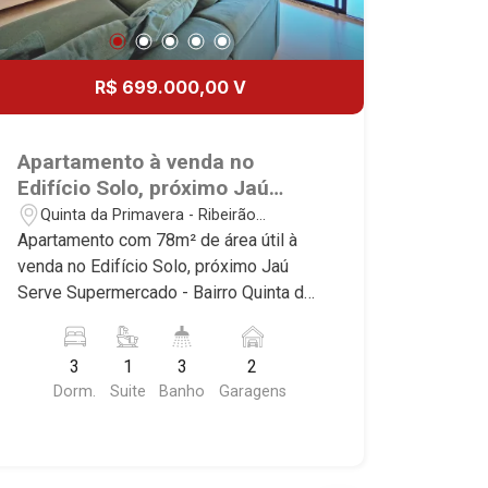
R$ 699.000,00 V
Apartamento à venda no
Edifício Solo, próximo Jaú
Serve Supermercado - Ribeirão
Quinta da Primavera - Ribeirão
Preto/SP.
Preto/SP
Apartamento com 78m² de área útil à
venda no Edifício Solo, próximo Jaú
Serve Supermercado - Bairro Quinta da
Primavera, Ribeirão Preto/SP. Conheça
as características deste imóvel que a
3
1
3
2
Martinelli Imobiliária selecionou para
Dorm.
Suite
Banho
Garagens
você: - 78m² de área útil - 3 dormitórios
com armários, sendo 1 suíte com ar-
condicionado - Banheiro social - Sala 2
ambientes - Cozinha e área de serviço