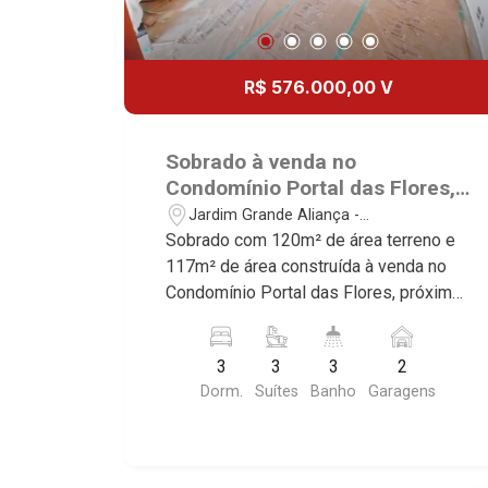
R$ 576.000,00 V
Sobrado à venda no
Condomínio Portal das Flores,
próximo à Av. Argemiro Balbo -
Jardim Grande Aliança -
Ribeirão Preto/SP.
Sertãozinho/SP
Sobrado com 120m² de área terreno e
117m² de área construída à venda no
Condomínio Portal das Flores, próximo
à Av. Argemiro Balbo - Bairro Jardim
Grande Aliança, Ribeirão Preto/SP.
3
3
3
2
Conheça as características deste
Dorm.
Suítes
Banho
Garagens
imóvel que a Martinelli Imobiliária
selecionou para você: - 120m² de área
terreno e 117m² de área construída - 3
suítes - Sala 2 ambientes - Cozinha -