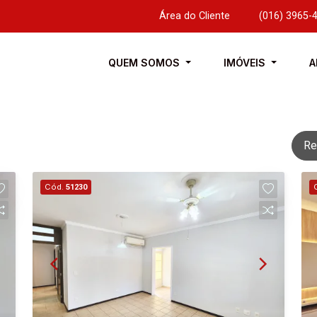
Área do Cliente
|
(016) 3965-
QUEM SOMOS
IMÓVEIS
A
Re
Cód.
51230