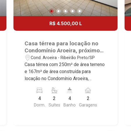
R$ 4.500,00 L
Casa térrea para locação no
Condomínio Aroeira, próximo
ao Novo Shopping - Ribeirão
Cond. Aroeira - Ribeirão Preto/SP
Preto/SP.
Casa térrea com 250m² de área terreno
e 167m² de área construída para
locação no Condomínio Aroeira,
próximo ao Novo Shopping - Bairro
Cond. Aroeira, Ribeirão Preto/SP.
4
2
4
2
Conheça as características deste
Dorm.
Suítes
Banho
Garagens
imóvel que a Martinelli Imobiliária
selecionou para você: - 250m² de área
terreno e 167m² de área construída - 3
dormitórios com armários e ar-