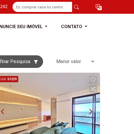
4242
NUNCIE SEU IMÓVEL
CONTATO
finar Pesquisa
Cód.
51229