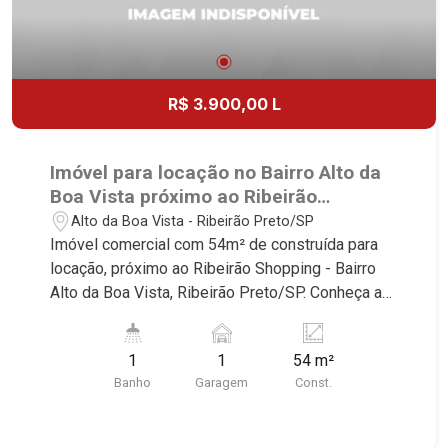
R$ 3.900,00 L
Imóvel para locação no Bairro Alto da
Boa Vista próximo ao Ribeirão
Shopping - Ribeirão Preto/SP.
Alto da Boa Vista - Ribeirão Preto/SP
Imóvel comercial com 54m² de construída para
locação, próximo ao Ribeirão Shopping - Bairro
Alto da Boa Vista, Ribeirão Preto/SP. Conheça as
características deste imóvel que a Martinelli
Imobiliária selecionou para você: - 54m² de área
1
1
54 m²
útil - Sala de reunião no piso superior - Salão
Banho
Garagem
Const.
amplo - Vitrine - WC - Copa - Mezanino - 1 vaga
recuada Martinelli Imobiliária - excelência
absoluta no mercado imobiliário de Ribeirão