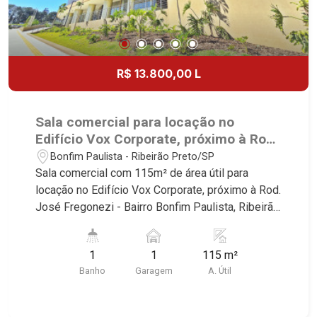
R$ 13.800,00 L
Sala comercial para locação no
Edifício Vox Corporate, próximo à Rod.
José Fregonezi - Ribeirão Preto/SP.
Bonfim Paulista - Ribeirão Preto/SP
Sala comercial com 115m² de área útil para
locação no Edifício Vox Corporate, próximo à Rod.
José Fregonezi - Bairro Bonfim Paulista, Ribeirão
Preto/SP. Conheça as características deste
imóvel que a Martinelli Imobiliária selecionou
1
1
115 m²
para você: - 115m² de área útil Martinelli
Banho
Garagem
A. Útil
Imobiliária - excelência absoluta no mercado
imobiliário de Ribeirão Preto. Referência em
imóveis de alto padrão, somos especialistas na