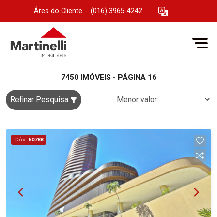
Área do Cliente
|
(016) 3965-4242
7450 IMÓVEIS - PÁGINA 16
Refinar Pesquisa
Cód.
50788