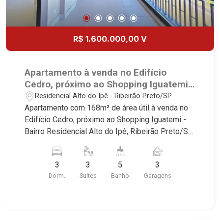
Jardim Califórnia, Quinta da Primavera, Bonfim
Paulista, Vila Seixas, Jardim Paulista, Jardim
Paulistano, Lagoinha, Ribeirânia, Nova Ribeirânia,
R$ 1.600.000,00 V
Jardim Macedo, Jardim São Luiz, Centro, Jardim
Flórida, Jardim Centenário, Recreio das Acácias,
Jardim Ana Maria, San Marco, Vila Romana,
Apartamento à venda no Edifício
Bosque dos Juritis, Jardim dos Guaporés e Bella
Cedro, próximo ao Shopping Iguatemi -
Città Residencial e Industrial. Avenida João Fiúsa,
Ribeirão Preto/SP.
Residencial Alto do Ipê - Ribeirão Preto/SP
1051 - Alto da Boa Vista | Ribeirão Preto
Apartamento com 168m² de área útil à venda no
Edifício Cedro, próximo ao Shopping Iguatemi -
Bairro Residencial Alto do Ipê, Ribeirão Preto/SP.
Conheça as características deste imóvel que a
Martinelli Imobiliária selecionou para você: -
3
3
5
3
168m² de área útil - 3 suítes com ar-
Dorm.
Suítes
Banho
Garagens
condicionado - Sala 2 ambientes - Lavabo - Copa
- Cozinha - Despensa - Área de serviço -
Banheiro de serviço - Varanda gourmet - 3 vagas
Martinelli Imobiliária - excelência absoluta no