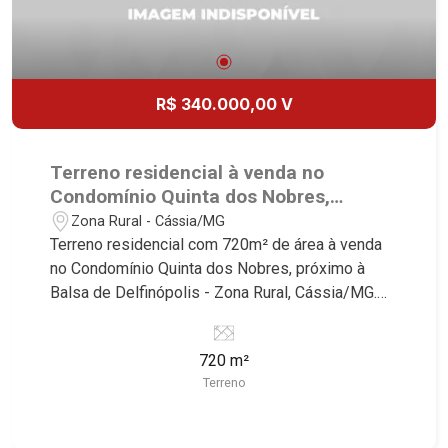
R$ 340.000,00 V
Terreno residencial à venda no
Condomínio Quinta dos Nobres,
próximo à Balsa de Delfinópolis -
Zona Rural - Cássia/MG
Cássia/MG.
Terreno residencial com 720m² de área à venda
no Condomínio Quinta dos Nobres, próximo à
Balsa de Delfinópolis - Zona Rural, Cássia/MG.
Conheça as características deste imóvel que a
Martinelli Imobiliária selecionou para você: -
720 m²
720m² de área terreno - Plano - Condomínio
Terreno
fechado Martinelli Imobiliária - excelência
absoluta no mercado imobiliário de Ribeirão
Preto. Referência em imóveis de alto padrão,