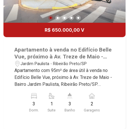
R$ 650.000,00 V
Apartamento à venda no Edifício Belle
Vue, próximo à Av. Treze de Maio -
Ribeirão Preto/SP.
Jardim Paulista - Ribeirão Preto/SP
Apartamento com 95m² de área útil à venda no
Edifício Belle Vue, próximo à Av. Treze de Maio -
Bairro Jardim Paulista, Ribeirão Preto/SP.
Conheça as características deste imóvel que a
Martinelli Imobiliária selecionou para você: -
3
1
3
2
95m² de área útil - 3 dormitórios com armários,
Dorm.
Suite
Banho
Garagens
sendo 1 suíte com ar-condicionado - Banheiro
social - Sala 2 ambientes - Cozinha e área de
serviço planejadas - Banheiro de serviço -