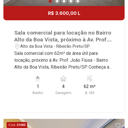
Paulista, Vila Seixas, Jardim Paulista, Jardim
Paulistano, Lagoinha, Ribeirânia, Nova Ribeirânia,
R$ 3.600,00 L
Jardim Macedo, Jardim São Luiz, Centro, Jardim
Flórida, Jardim Centenário, Recreio das Acácias,
Jardim Ana Maria, San Marco, Vila Romana,
Sala comercial para locação no Bairro
Bosque dos Juritis, Jardim dos Guaporés e Bella
Alto da Boa Vista, próximo à Av. Prof.
Città Residencial e Industrial. Avenida João Fiúsa,
João Fiúsa - Ribeirão Preto/SP.
Alto da Boa Vista - Ribeirão Preto/SP
1051 - Alto da Boa Vista | Ribeirão Preto
Sala comercial com 62m² de área útil para
locação, próximo à Av. Prof. João Fiúsa - Bairro
Alto da Boa Vista, Ribeirão Preto/SP. Conheça as
características deste imóvel que a Martinelli
Imobiliária selecionou para você: - 62m² de área
1
4
62 m²
útil - Copa - 1 W.C. Martinelli Imobiliária -
Banho
Garagens
A. Útil
excelência absoluta no mercado imobiliário de
Ribeirão Preto. Referência em imóveis de alto
padrão, somos especialistas na venda e locação
de casas e terrenos residenciais e comerciais
nos bairros mais desejados da Zona Sul,
Cód.
51002