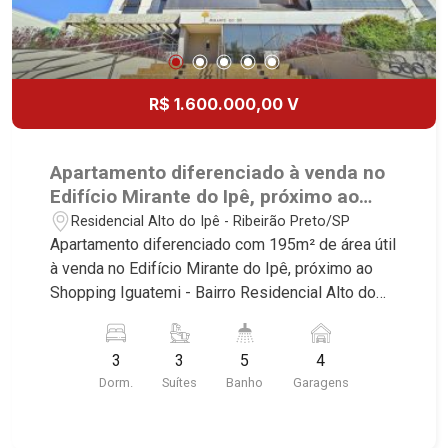
R$ 1.600.000,00 V
Apartamento diferenciado à venda no
Edifício Mirante do Ipê, próximo ao
Shopping Iguatemi - Ribeirão Preto/SP.
Residencial Alto do Ipê - Ribeirão Preto/SP
Apartamento diferenciado com 195m² de área útil
à venda no Edifício Mirante do Ipê, próximo ao
Shopping Iguatemi - Bairro Residencial Alto do
Ipê, Ribeirão Preto/SP. Conheça as
características deste imóvel que a Martinelli
3
3
5
4
Imobiliária selecionou para você: - 195m² de área
Dorm.
Suítes
Banho
Garagens
útil - 3 suítes com armários e ar-condicionado -
Sala 2 ambientes - Lavabo - Cozinha e área de
serviço planejadas - Varanda gourmet com