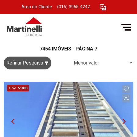
Área do Cliente
|
(016) 3965-4242
7454 IMÓVEIS - PÁGINA 7
Refinar Pesquisa
Cód.
51090