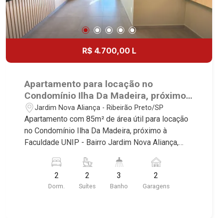
R$ 4.700,00 L
Apartamento para locação no
Condomínio Ilha Da Madeira, próximo
à Faculdade UNIP - Ribeirão Preto/SP.
Jardim Nova Aliança - Ribeirão Preto/SP
Apartamento com 85m² de área útil para locação
no Condomínio Ilha Da Madeira, próximo à
Faculdade UNIP - Bairro Jardim Nova Aliança,
Ribeirão Preto/SP. Conheça as características
deste imóvel que a Martinelli Imobiliária
2
2
3
2
selecionou para você: - 85m² de área útil - 2
Dorm.
Suítes
Banho
Garagens
suítes com armários e ar-condicionado - Lavabo -
Sala 2 ambientes - Cozinha e área de serviço
planejadas - Despensa - Sacada gourmet com