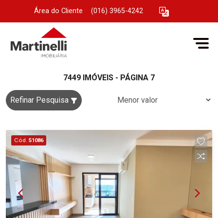
Área do Cliente
|
(016) 3965-4242
7449 IMÓVEIS - PÁGINA 7
Refinar Pesquisa
Cód.
51086