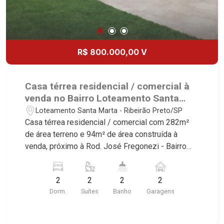
R$ 800.000,00 V
Casa térrea residencial / comercial à
venda no Bairro Loteamento Santa
Marta, próximo à Rod. José Fregonezi
Loteamento Santa Marta - Ribeirão Preto/SP
- Ribeirão Preto/SP.
Casa térrea residencial / comercial com 282m²
de área terreno e 94m² de área construída à
venda, próximo à Rod. José Fregonezi - Bairro
Loteamento Santa Marta, Ribeirão Preto/SP.
Conheça as características deste imóvel que a
2
2
2
2
Martinelli Imobiliária selecionou para você: -
Dorm.
Suítes
Banho
Garagens
282m² de área terreno e 94m² de área construída
- 2 suítes - Sala 2 ambientes - Cozinha - Área de
serviço - Quintal - Corredor lateral - 2 vagas