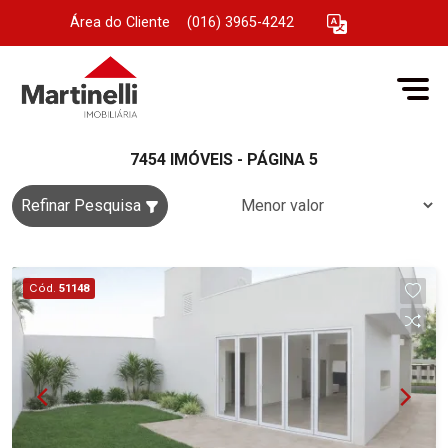
Área do Cliente
|
(016) 3965-4242
7454 IMÓVEIS - PÁGINA 5
Refinar Pesquisa
Cód.
51148