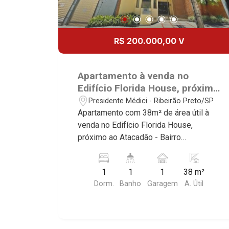
R$ 200.000,00 V
Apartamento à venda no
Edifício Florida House, próximo
ao Atacadão - Ribeirão
Presidente Médici - Ribeirão Preto/SP
Preto/SP.
Apartamento com 38m² de área útil à
venda no Edifício Florida House,
próximo ao Atacadão - Bairro
Presidente Médici, Ribeirão Preto/SP.
Conheça as características deste
1
1
1
38 m²
imóvel que a Martinelli Imobiliária
Dorm.
Banho
Garagem
A. Útil
selecionou para você: - 38m² de área
útil - 1 dormitório com armário -
Banheiro social - Sala 2 ambientes -
Cozinha plnajeada - Área de serviço - 1