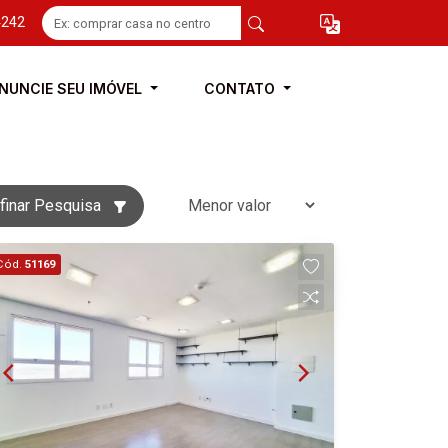
4242
NUNCIE SEU IMÓVEL
CONTATO
finar Pesquisa
Cód.
51169