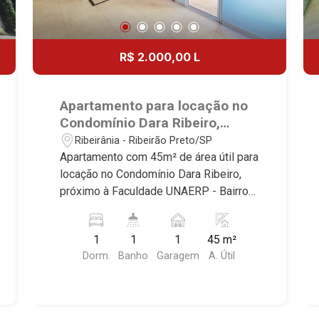
R$ 2.000,00 L
Apartamento para locação no
Condomínio Dara Ribeiro,
próximo à Faculdade UNAERP -
Ribeirânia - Ribeirão Preto/SP
Ribeirão Preto/SP.
Apartamento com 45m² de área útil para
locação no Condomínio Dara Ribeiro,
próximo à Faculdade UNAERP - Bairro
Ribeirânia, Ribeirão Preto/SP. Conheça
as características deste imóvel que a
1
1
1
45 m²
Martinelli Imobiliária selecionou para
Dorm.
Banho
Garagem
A. Útil
você: - 45m² de área útil - 1 dormitório
com armário - Banheiro social - Sala 2
ambientes - Cozinha e área de serviço
planejadas - 1 vaga Martinelli