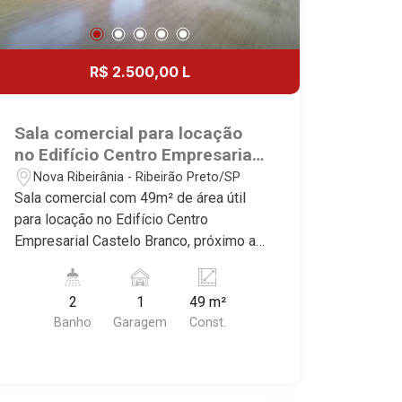
R$ 2.500,00 L
Sala comercial para locação
no Edifício Centro Empresarial
Castelo Branco, próximo ao
Nova Ribeirânia - Ribeirão Preto/SP
Fórum - Ribeirão Preto/SP.
Sala comercial com 49m² de área útil
para locação no Edifício Centro
Empresarial Castelo Branco, próximo ao
Fórum - Bairro Nova Ribeirânia, Ribeirão
Preto/SP. Conheça as características
2
1
49 m²
deste imóvel que a Martinelli
Banho
Garagem
Const.
Imobiliária selecionou para você: -
49m² de área útil - 2 salas - 2 WCs
privativos - Copa - Sacada - 1 vaga
coberta Martinelli Imobiliária -