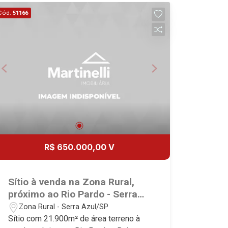
excelência absoluta no mercado
Cód.
51166
imobiliário de Ribeirão Preto.
Referência em imóveis de alto padrão,
somos especialistas na venda e
locação de casas e terrenos
residenciais e comerciais nos bairros
mais desejados da Zona Sul,
reconhecidos por sua segurança,
infraestrutura e qualidade de vida
incomparável. Atuamos nos bairros de
maior prestígio da região, como: Alto da
Boa Vista, Jardim Botânico, Jardim
R$ 650.000,00 V
Olhos D`Água, Vila do Golfe, City
Ribeirão, Jardim Canadá, Guaporé, Ilhas
do Sul, Jardim Nova Aliança, Boulevard,
Sítio à venda na Zona Rural,
Higienópolis, Sumaré, Jardim América,
próximo ao Rio Pardo - Serra
Alto do Ipê, Jardim Irajá, Royal Park,
Azul/SP,
Zona Rural - Serra Azul/SP
Jardim Califórnia, Quinta da Primavera,
Sítio com 21.900m² de área terreno à
Bonfim Paulista, Vila Seixas, Jardim