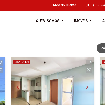
Área do Cliente
|
(016) 3965-
QUEM SOMOS
IMÓVEIS
A
Re
Cód.
51171