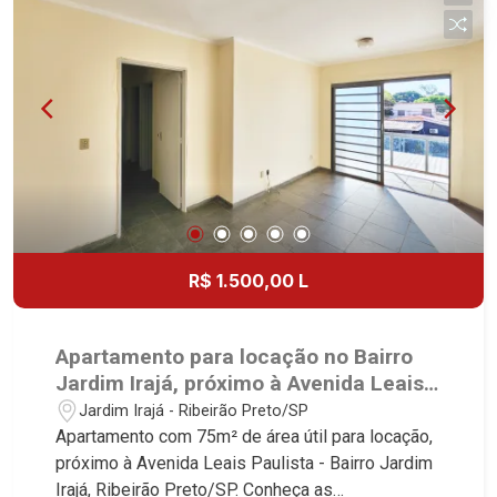
Terreno plano - 2 vagas Martinelli Imobiliária -
excelência absoluta no mercado imobiliário de
Ribeirão Preto. Referência em imóveis de alto
padrão, somos especialistas na venda e locação
de casas e terrenos residenciais e comerciais
nos bairros mais desejados da Zona Sul,
reconhecidos por sua segurança, infraestrutura e
qualidade de vida incomparável. Atuamos nos
bairros de maior prestígio da região, como: Alto
da Boa Vista, Jardim Botânico, Jardim Olhos
D`Água, Vila do Golfe, City Ribeirão, Jardim
R$ 1.500,00 L
Canadá, Guaporé, Ilhas do Sul, Jardim Nova
Aliança, Boulevard, Higienópolis, Sumaré, Jardim
América, Alto do Ipê, Jardim Irajá, Royal Park,
Apartamento para locação no Bairro
Jardim Califórnia, Quinta da Primavera, Bonfim
Jardim Irajá, próximo à Avenida Leais
Paulista, Vila Seixas, Jardim Paulista, Jardim
Paulista - Ribeirão Preto/SP.
Jardim Irajá - Ribeirão Preto/SP
Paulistano, Lagoinha, Ribeirânia, Nova Ribeirânia,
Apartamento com 75m² de área útil para locação,
Jardim Macedo, Jardim São Luiz, Centro, Jardim
próximo à Avenida Leais Paulista - Bairro Jardim
Flórida, Jardim Centenário, Recreio das Acácias,
Irajá, Ribeirão Preto/SP. Conheça as