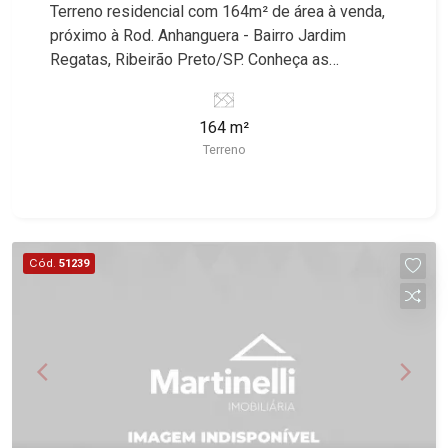
Jardim Ana Maria, San Marco, Vila Romana,
Terreno residencial com 164m² de área à venda,
Quebec, Blue Note, Noruega, Normandie, Jataí,
Bosque dos Juritis, Jardim dos Guaporés e Bella
próximo à Rod. Anhanguera - Bairro Jardim
Via Frattina e Triomphe. Avenida João Fiúsa, 1051
Città Residencial e Industrial. Avenida João Fiúsa,
Regatas, Ribeirão Preto/SP. Conheça as
- Alto da Boa Vista | Ribeirão Preto.
1051 - Alto da Boa Vista | Ribeirão Preto.
características deste imóvel que a Martinelli
Imobiliária selecionou para você: - 164m² de área
164 m²
terreno - Plano Martinelli Imobiliária - excelência
Terreno
absoluta no mercado imobiliário de Ribeirão
Preto. Referência em imóveis de alto padrão,
somos especialistas na venda e locação de
casas e terrenos residenciais e comerciais nos
bairros mais desejados da Zona Sul,
Cód.
51239
reconhecidos por sua segurança, infraestrutura e
qualidade de vida incomparável. Atuamos nos
bairros de maior prestígio da região, como: Alto
da Boa Vista, Jardim Botânico, Jardim Olhos
D`Água, Vila do Golfe, City Ribeirão, Jardim
Canadá, Guaporé, Ilhas do Sul, Jardim Nova
Aliança, Boulevard, Higienópolis, Sumaré, Jardim
América, Alto do Ipê, Jardim Irajá, Royal Park,