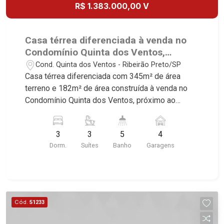
Place Vendôme, Place des Vosges, L`Ermitage,
R$ 1.383.000,00 V
Bella Vista, Sunset Club, Amsterdam, Everest,
Gran Matisse, Van Der Rohe, Doppio Spazio,
Triomphe, Solar Del Rey, Jardim de Versailles,
Casa térrea diferenciada à venda no
Cidade de Sevilha, Solar das Aves, Giardino
Condomínio Quinta dos Ventos,
Solare, Giardino Terrae, Província de Roma,
próximo ao Shopping Iguatemi -
Cond. Quinta dos Ventos - Ribeirão Preto/SP
Lumnesia, Madison Square Garden, Verona,
Ribeirão Preto/SP.
Casa térrea diferenciada com 345m² de área
Barcelona, Guaecá, Fiúsa One, Icon, Uber Gaudi,
terreno e 182m² de área construída à venda no
Matisse, Promenade, Botanic Garden, Nova
Condomínio Quinta dos Ventos, próximo ao
Aliança Residence, Le Nôtre, Perspective,
Shopping Iguatemi - Bairro Cond. Quinta Dos
Domaine Botanique, Ile Verte, Velazquez,
Ventos, Ribeirão Preto/SP. Conheça as
Edimburgo, Cidade de Paris, Cidade de
3
3
5
4
características deste imóvel que a Martinelli
Petrópolis, Cidade de Vancouver, Cidade de
Dorm.
Suítes
Banho
Garagens
Imobiliária selecionou para você: - 345m² de área
Montreal, Cidade de Ouro Preto, Cidade de
terreno e 182m² de área construída - 3 suítes,
Seattle, Cidade de Roma, Cidade de Londres,
sendo 2 com armários e 1 com closet - Sala 3
Cidade de Munique, Cidade de Lisboa, Cidade de
ambientes - Escritório - Lavabo - Cozinha e área
Madrid, Cidade de Viena, Cidade de Barcelona,
de serviço planejadas - Despensa -
Cód.
51233
Cidade de Zurique, L`Essence, Magna Vista,
Churrasqueira - Piscina - Vestiário - Quintal -
British Columbia, Dijon, Jardim de Luxemburgo,
Corredor lateral - Jardim - Aquecedor solar - 4