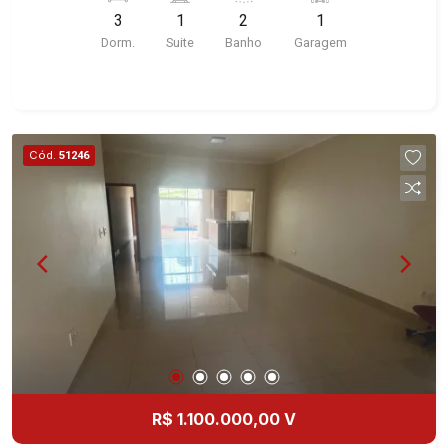
deste imóvel que a Martinelli Imobiliária
3
1
2
1
selecionou para você: - 99m² de área útil - 3
Dorm.
Suite
Banho
Garagem
dormitórios com armários e ar-condicionado,
sendo1 suíte - Banheiro social - Sala 2
ambientes - Cozinha e área de serviço
planejadas - Sacada - 1 vaga Martinelli Imobiliária
- excelência absoluta no mercado imobiliário de
Cód.
51246
Ribeirão Preto. Referência em imóveis de alto
padrão, somos especialistas na venda e locação
de apartamentos nos condomínios mais
desejados da Zona Sul, reconhecidos por sua
segurança, infraestrutura completa e qualidade
de vida incomparável. Atuamos nos
empreendimentos de maior prestígio da região,
incluindo: Marquises Park, Les Alpes Residence,
Porto Búzios, Sequóia, Blue Diamond, Mirante do
Ipê, Hype, Grand Privilège, Grand Raya, Grand
Paysage, Praças do Sul, Uber Miró, Uber
R$ 1.100.000,00 V
Corbusier, Le Monde Parc, Place Vendôme, Place