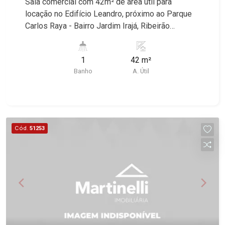
Sala comercial com 42m² de área útil para
Residencial e Industrial. Avenida João Fiúsa,
locação no Edifício Leandro, próximo ao Parque
1051 - Alto da Boa Vista | Ribeirão Preto.
Carlos Raya - Bairro Jardim Irajá, Ribeirão
Preto/SP. Conheça as características deste
imóvel que a Martinelli Imobiliária selecionou
1
42 m²
para você: - 42m² de área útil - WC masculino e
Banho
A. Útil
feminino - Copa Martinelli Imobiliária - excelência
absoluta no mercado imobiliário de Ribeirão
Preto. Referência em imóveis de alto padrão,
somos especialistas na venda e locação de
casas e terrenos residenciais e comerciais nos
Cód.
51253
bairros mais desejados da Zona Sul,
reconhecidos por sua segurança, infraestrutura e
qualidade de vida incomparável. Atuamos nos
bairros de maior prestígio da região, como: Alto
da Boa Vista, Jardim Botânico, Jardim Olhos
D`Água, Vila do Golfe, City Ribeirão, Jardim
Canadá, Guaporé, Ilhas do Sul, Jardim Nova
Aliança, Boulevard, Higienópolis, Sumaré, Jardim