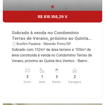
América, Alto do Ipê, Jardim Irajá, Royal Park,
Jardim Califórnia, Quinta da Primavera, Bonfim
Paulista, Vila Seixas, Jardim Paulista, Jardim
R$ 816.168,29 V
Paulistano, Lagoinha, Ribeirânia, Nova Ribeirânia,
Jardim Macedo, Jardim São Luiz, Centro, Jardim
Flórida, Jardim Centenário, Recreio das Acácias,
Sobrado à venda no Condomínio
Jardim Ana Maria, San Marco, Vila Romana,
Terras de Verano, próximo ao Quinta
Bosque dos Juritis, Jardim dos Guaporés e Bella
dos Ventos - Ribeirão Preto/SP.
Bonfim Paulista - Ribeirão Preto/SP
Città Residencial e Industrial. Avenida João Fiúsa,
Sobrado com 152m² de área terreno e 105m² de
1051 - Alto da Boa Vista | Ribeirão Preto.
área construída à venda no Condomínio Terras de
Verano, próximo ao Quinta dos Ventos - Bairro
Bonfim Paulista, Ribeirão Preto/SP. Conheça as
características deste imóvel que a Martinelli
3
1
3
2
Imobiliária selecionou para você: - 152m² de área
Dorm.
Suite
Banho
Garagens
terreno e 105m² de área construída - 3
dormitórios, sendo 1 suíte - Banheiro social -
Sala 2 ambientes - Lavabo - Cozinha - Área de
serviço - Piscina - Quintal - 2 vagas Martinelli