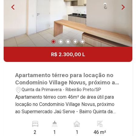
CondoClub, Hydeperk, Urban, Stuttgart, Mondrian,
casas térreas, sobrados e terrenos nos mais
Bahamas, Monte Sinai, Pennsylvania, Villa
desejados condomínios da Zona Sul, conhecidos
Toscana, Sur Le Jardin, Atlanta, Sapucaia, Van
por sua segurança, infraestrutura completa e
Gogh, Cenário, Parc Sul, Alleanza D?Oro, Rodin,
qualidade de vida incomparável. Atuamos nos
Candeias, Apiacás, Blend Coliving, Una Caramuru,
empreendimentos de maior prestígio da região,
Quintessence, Liber Condomínio Resort, Asas do
incluindo: Reserva Santa Luisa, Buganville, Jardim
Sul, Tapuias Residencial, Manhattan, Lumiere,
Olhos D`Água, Borda do Parque, Borda da Mata,
R$ 2.300,00 L
Civitas, Apogeo, Frankfurt, Emerald, Spazio
Bela Vista, Terras Alpha, Alphaville I, II e III,
Robespierre, Cedro, Dinamarca, Portes du Soleil,
Jardim Nova Aliança Sul, Alto do Vale, Colina do
Solo, Cambuí, Philadelphia, Victória Hill, San
Golfe, Terras de Florença, Terras de Siena, Quinta
Apartamento térreo para locação no
Pierre, Estocolmo, La Défense, Toulouse, Saint
dos Ventos, Buona Vitta Ribeirão, Ipê Rosa, Ipê
Condomínio Village Novus, próximo ao
Étienne, Monet, Rembrandt, Montreux, Genève,
Amarelo, Ipê Roxo, Ipê Branco, Vila Romana,
Supermercado Jaú Serve - Ribeirão
Quinta da Primavera - Ribeirão Preto/SP
Quebec, Blue Note, Noruega, Normandie, Jataí,
Reserva Imperial, Quinta da Primavera, Praça das
Preto/SP.
Apartamento térreo com 46m² de área útil para
Via Frattina e Triomphe. Avenida João Fiúsa, 1051
Árvores, Praça dos Pássaros, Praça das Flores,
locação no Condomínio Village Novus, próximo
- Alto da Boa Vista | Ribeirão Preto.
Guaporé 1, 2 e 3, Colina do Sabiá, San Marco,
ao Supermercado Jaú Serve - Bairro Quinta da
Village Monet, Arara Vermelha, Arara Verde, Arara
Primavera, Ribeirão Preto/SP. Conheça as
Azul, Verona, Milano, Manacás, Bella Città,
características deste imóvel que a Martinelli
Paineiras, Aroeira, Figueira Branca, Pirangueira,
2
1
1
46 m²
Imobiliária selecionou para você: - 46m² de área