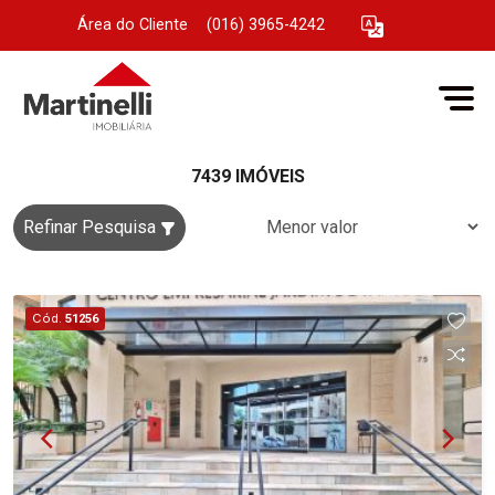
Área do Cliente
|
(016) 3965-4242
7439 IMÓVEIS
Refinar Pesquisa
Cód.
51256