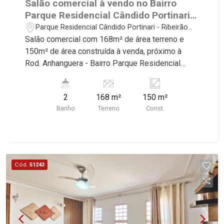
Salão comercial à vendo no Bairro
Triomphe, Solar Del Rey, Jardim de Versailles,
Parque Residencial Cândido Portinari,
Cidade de Sevilha, Solar das Aves, Giardino
próximo à Rod. Anhanguera - Ribeirão
Parque Residencial Cândido Portinari - Ribeirão
Solare, Giardino Terrae, Província de Roma,
Preto/SP.
Preto/SP
Salão comercial com 168m² de área terreno e
Lumnesia, Madison Square Garden, Verona,
150m² de área construída à venda, próximo à
Barcelona, Guaecá, Fiúsa One, Icon, Uber Gaudi,
Rod. Anhanguera - Bairro Parque Residencial
Matisse, Promenade, Botanic Garden, Nova
Cândido Portinari, Ribeirão Preto/SP. Conheça as
Aliança Residence, Le Nôtre, Perspective,
características deste imóvel que a Martinelli
Domaine Botanique, Ile Verte, Velazquez,
2
168 m²
150 m²
Imobiliária selecionou para você: - 168m² de área
Edimburgo, Cidade de Paris, Cidade de
Banho
Terreno
Const.
terreno e 150m² de área construída - Escritório -
Petrópolis, Cidade de Vancouver, Cidade de
2 WC - Cozinha - Área de serviço - Quintal - Pé
Montreal, Cidade de Ouro Preto, Cidade de
direito alto 6m² - Iluminação - Portão basculante -
Seattle, Cidade de Roma, Cidade de Londres,
Entrada para caminhões Martinelli Imobiliária -
Cidade de Munique, Cidade de Lisboa, Cidade de
excelência absoluta no mercado imobiliário de
Cód.
51243
Madrid, Cidade de Viena, Cidade de Barcelona,
Ribeirão Preto. Referência em imóveis de alto
Cidade de Zurique, L`Essence, Magna Vista,
padrão, somos especialistas na venda e locação
British Columbia, Dijon, Jardim de Luxemburgo,
de casas e terrenos residenciais e comerciais
Exklusiv Golf, Exklusiv Essenz, Mirante
nos bairros mais desejados da Zona Sul,
CondoClub, Hydeperk, Urban, Stuttgart, Mondrian,
reconhecidos por sua segurança, infraestrutura e