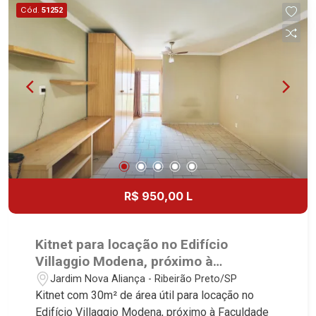
Imobiliária - excelência absoluta no mercado
Cód.
51252
imobiliário de Ribeirão Preto. Referência em
imóveis de alto padrão, somos especialistas na
venda e locação de casas térreas, sobrados e
terrenos nos mais desejados condomínios da
Zona Sul, conhecidos por sua segurança,
infraestrutura completa e qualidade de vida
incomparável. Atuamos nos empreendimentos de
maior prestígio da região, incluindo: Reserva
Santa Luisa, Buganville, Jardim Olhos D`Água,
Borda do Parque, Borda da Mata, Bela Vista,
Terras Alpha, Alphaville I, II e III, Jardim Nova
R$ 950,00 L
Aliança Sul, Alto do Vale, Colina do Golfe, Terras
de Florença, Terras de Siena, Quinta dos Ventos,
Buona Vitta Ribeirão, Ipê Rosa, Ipê Amarelo, Ipê
Kitnet para locação no Edifício
Roxo, Ipê Branco, Vila Romana, Reserva Imperial,
Villaggio Modena, próximo à
Quinta da Primavera, Praça das Árvores, Praça
Faculdade UNIP - Ribeirão Preto/SP.
Jardim Nova Aliança - Ribeirão Preto/SP
dos Pássaros, Praça das Flores, Guaporé 1, 2 e
Kitnet com 30m² de área útil para locação no
3, Colina do Sabiá, San Marco, Village Monet,
Edifício Villaggio Modena, próximo à Faculdade