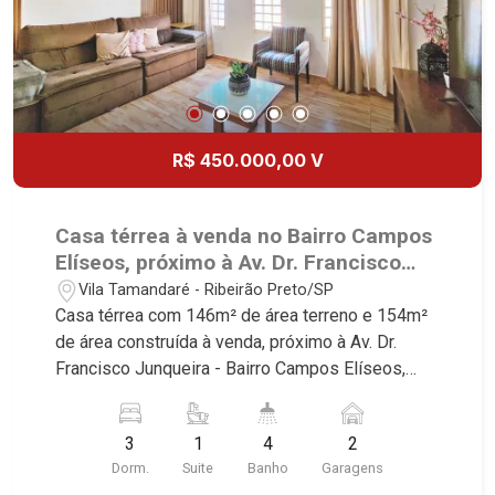
Bahamas, Monte Sinai, Pennsylvania, Villa
qualidade de vida incomparável. Atuamos nos
Toscana, Sur Le Jardin, Atlanta, Sapucaia, Van
bairros de maior prestígio da região, como: Alto
Gogh, Cenário, Parc Sul, Alleanza D`Oro, Rodin,
da Boa Vista, Jardim Botânico, Jardim Olhos
Candeias, Apiacás, Blend Coliving, Una Caramuru,
D`Água, Vila do Golfe, City Ribeirão, Jardim
Quintessence, Liber Condomínio Resort, Asas do
Canadá, Guaporé, Ilhas do Sul, Jardim Nova
Sul, Tapuias Residencial, Manhattan, Lumiere,
Aliança, Boulevard, Higienópolis, Sumaré, Jardim
R$ 450.000,00 V
Civitas, Apogeo, Frankfurt, Emerald, Spazio
América, Alto do Ipê, Jardim Irajá, Royal Park,
Robespierre, Cedro, Dinamarca, Portes du Soleil,
Jardim Califórnia, Quinta da Primavera, Bonfim
Solo, Cambuí, Philadelphia, Victória Hill, San
Paulista, Vila Seixas, Jardim Paulista, Jardim
Casa térrea à venda no Bairro Campos
Pierre, Estocolmo, La Défense, Toulouse, Saint
Paulistano, Lagoinha, Ribeirânia, Nova Ribeirânia,
Elíseos, próximo à Av. Dr. Francisco
Étienne, Monet, Rembrandt, Montreux, Genève,
Jardim Macedo, Jardim São Luiz, Centro, Jardim
Junqueira - Ribeirão Preto/SP.
Vila Tamandaré - Ribeirão Preto/SP
Quebec, Blue Note, Noruega, Normandie, Jataí,
Flórida, Jardim Centenário, Recreio das Acácias,
Casa térrea com 146m² de área terreno e 154m²
Via Frattina e Triomphe. Avenida João Fiúsa, 1051
Jardim Ana Maria, San Marco, Vila Romana,
de área construída à venda, próximo à Av. Dr.
- Alto da Boa Vista | Ribeirão Preto.
Bosque dos Juritis, Jardim dos Guaporés e Bella
Francisco Junqueira - Bairro Campos Elíseos,
Città Residencial e Industrial. Avenida João Fiúsa,
Ribeirão Preto/SP. Conheça as características
1051 - Alto da Boa Vista | Ribeirão Preto.
deste imóvel que a Martinelli Imobiliária
3
1
4
2
selecionou para você: - 146m² de área terreno e
Dorm.
Suite
Banho
Garagens
154m² de área construída - 3 dormitórios com