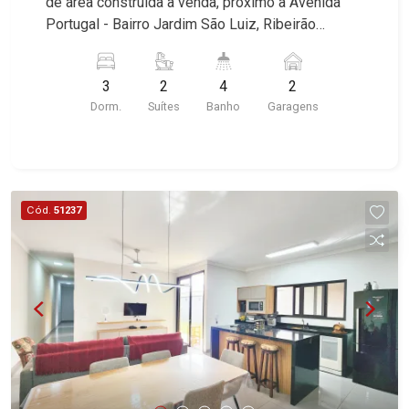
de área construída à venda, próximo à Avenida
Matisse, Promenade, Botanic Garden, Nova
Portugal - Bairro Jardim São Luiz, Ribeirão
Aliança Residence, Le Nôtre, Perspective,
Preto/SP. Conheça as características deste
Domaine Botanique, Ile Verte, Velazquez,
imóvel que a Martinelli Imobiliária selecionou
Edimburgo, Cidade de Paris, Cidade de
3
2
4
2
para você: - 247m² de área terreno e 186m² de
Petrópolis, Cidade de Vancouver, Cidade de
Dorm.
Suítes
Banho
Garagens
área construída - 3 dormitórios sendo 2 suítes
Montreal, Cidade de Ouro Preto, Cidade de
com ar-condicionado e 1 com closet - Banheiro
Seattle, Cidade de Roma, Cidade de Londres,
social - Sala 2 ambientes - Cozinha planejada -
Cidade de Munique, Cidade de Lisboa, Cidade de
Área de serviço - Varanda gourmet com
Madrid, Cidade de Viena, Cidade de Barcelona,
churrasqueira - Vestiário - Quintal - Jardim - 2
Cód.
51237
Cidade de Zurique, L`Essence, Magna Vista,
vagas Martinelli Imobiliária - excelência absoluta
British Columbia, Dijon, Jardim de Luxemburgo,
no mercado imobiliário de Ribeirão Preto.
Exklusiv Golf, Exklusiv Essenz, Mirante
Referência em imóveis de alto padrão, somos
CondoClub, Hydeperk, Urban, Stuttgart, Mondrian,
especialistas na venda e locação de casas e
Bahamas, Monte Sinai, Pennsylvania, Villa
terrenos residenciais e comerciais nos bairros
Toscana, Sur Le Jardin, Atlanta, Sapucaia, Van
mais desejados da Zona Sul, reconhecidos por
Gogh, Cenário, Parc Sul, Alleanza D`Oro, Rodin,
sua segurança, infraestrutura e qualidade de vida
Candeias, Apiacás, Blend Coliving, Una Caramuru,
incomparável. Atuamos nos bairros de maior
Quintessence, Liber Condomínio Resort, Asas do
prestígio da região, como: Alto da Boa Vista,