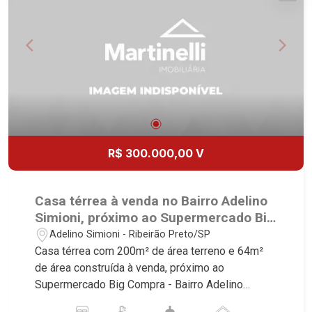
Exklusiv Golf, Exklusiv Essenz, Mirante
vagas, sendo 2 cobertas Martinelli Imobiliária -
CondoClub, Hydeperk, Urban, Stuttgart, Mondrian,
excelência absoluta no mercado imobiliário de
Bahamas, Monte Sinai, Pennsylvania, Villa
Ribeirão Preto. Referência em imóveis de alto
Toscana, Sur Le Jardin, Atlanta, Sapucaia, Van
padrão, somos especialistas na venda e locação
Gogh, Cenário, Parc Sul, Alleanza D`Oro, Rodin,
de casas térreas, sobrados e terrenos nos mais
Candeias, Apiacás, Blend Coliving, Una Caramuru,
desejados condomínios da Zona Sul, conhecidos
Quintessence, Liber Condomínio Resort, Asas do
por sua segurança, infraestrutura completa e
Sul, Tapuias Residencial, Manhattan, Lumiere,
qualidade de vida incomparável. Atuamos nos
Civitas, Apogeo, Frankfurt, Emerald, Spazio
empreendimentos de maior prestígio da região,
R$ 300.000,00 V
Robespierre, Cedro, Dinamarca, Portes du Soleil,
incluindo: Reserva Santa Luisa, Buganville, Jardim
Solo, Cambuí, Philadelphia, Victória Hill, San
Olhos D`Água, Borda do Parque, Borda da Mata,
Pierre, Estocolmo, La Défense, Toulouse, Saint
Bela Vista, Terras Alpha, Alphaville I, II e III,
Casa térrea à venda no Bairro Adelino
Étienne, Monet, Rembrandt, Montreux, Genève,
Jardim Nova Aliança Sul, Alto do Vale, Colina do
Simioni, próximo ao Supermercado Big
Quebec, Blue Note, Noruega, Normandie, Jataí,
Golfe, Terras de Florença, Terras de Siena, Quinta
Compra - Ribeirão Preto/SP.
Adelino Simioni - Ribeirão Preto/SP
Via Frattina e Triomphe. Avenida João Fiúsa, 1051
dos Ventos, Buona Vitta Ribeirão, Ipê Rosa, Ipê
Casa térrea com 200m² de área terreno e 64m²
- Alto da Boa Vista | Ribeirão Preto.
Amarelo, Ipê Roxo, Ipê Branco, Vila Romana,
de área construída à venda, próximo ao
Reserva Imperial, Quinta da Primavera, Praça das
Supermercado Big Compra - Bairro Adelino
Árvores, Praça dos Pássaros, Praça das Flores,
Simioni, Ribeirão Preto/SP. Conheça as