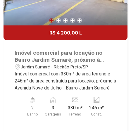
incomparável. Atuamos nos empreendimentos de
maior prestígio da região, incluindo: Marquises
Park, Les Alpes Residence, Porto Búzios,
Sequóia, Blue Diamond, Mirante do Ipê, Hype,
Grand Privilège, Grand Raya, Grand Paysage,
R$ 4.200,00 L
Praças do Sul, Uber Miró, Uber Corbusier, Le
Monde Parc, Place Vendôme, Place des Vosges,
L`Ermitage, Bella Vista, Sunset Club, Amsterdam,
Imóvel comercial para locação no
Everest, Gran Matisse, Van Der Rohe, Doppio
Bairro Jardim Sumaré, próximo à
Spazio, Triomphe, Solar Del Rey, Jardim de
Avenida Nove de Julho - Ribeirão
Jardim Sumaré - Ribeirão Preto/SP
Versailles, Cidade de Sevilha, Solar das Aves,
Preto/SP.
Imóvel comercial com 330m² de área terreno e
Giardino Solare, Giardino Terrae, Província de
246m² de área construída para locação, próximo à
Roma, Lumnesia, Madison Square Garden,
Avenida Nove de Julho - Bairro Jardim Sumaré,
Verona, Barcelona, Guaecá, Fiúsa One, Icon, Uber
Ribeirão Preto/SP. Conheça as características
Gaudi, Matisse, Promenade, Botanic Garden, Nova
deste imóvel que a Martinelli Imobiliária
Aliança Residence, Le Nôtre, Perspective,
2
3
330 m²
246 m²
selecionou para você: - 330m² de área terreno e
Domaine Botanique, Ile Verte, Velazquez,
Banho
Garagens
Terreno
Const.
246m² de área construída - Salão - 2 WCs sendo
Edimburgo, Cidade de Paris, Cidade de
1 adaptado - Copa - Iluminação - Ar-condicionado
Petrópolis, Cidade de Vancouver, Cidade de
- 3 vagas recuadas Martinelli Imobiliária -