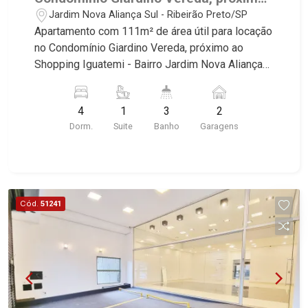
Quinta da Primavera, Bonfim Paulista, Vila Seixas,
ao Shopping Iguatemi - Ribeirão
Jardim Nova Aliança Sul - Ribeirão Preto/SP
Jardim Paulista, Jardim Paulistano, Lagoinha,
Preto/SP.
Apartamento com 111m² de área útil para locação
Ribeirânia, Nova Ribeirânia, Jardim Macedo,
no Condomínio Giardino Vereda, próximo ao
Jardim São Luiz, Centro, Jardim Flórida, Jardim
Shopping Iguatemi - Bairro Jardim Nova Aliança
Centenário, Recreio das Acácias, Jardim Ana
Sul, Ribeirão Preto/SP. Conheça as
Maria, San Marco, Vila Romana, Bosque dos
características deste imóvel que a Martinelli
Juritis, Jardim dos Guaporés e Bella Città
4
1
3
2
Imobiliária selecionou para você: - 111m² de área
Residencial e Industrial. Avenida João Fiúsa,
Dorm.
Suite
Banho
Garagens
útil - 4 dormitórios sendo 1 suíte com armários e
1051 - Alto da Boa Vista | Ribeirão Preto.
ar-condicionado - Banheiro social - Lavabo - Sala
2 ambientes - Cozinha e área de serviço
planejadas - Sacada com fechamento blindex - 2
vaga Martinelli Imobiliária - excelência absoluta
Cód.
51241
no mercado imobiliário de Ribeirão Preto.
Referência em imóveis de alto padrão, somos
especialistas na venda e locação de
apartamentos nos condomínios mais desejados
da Zona Sul, reconhecidos por sua segurança,
infraestrutura completa e qualidade de vida