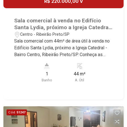
R$ 220.000,00 V
Robespierre, Cedro, Dinamarca, Portes du Soleil,
des Vosges, L`Ermitage, Bella Vista, Sunset Club,
Solo, Cambuí, Philadelphia, Victória Hill, San
Amsterdam, Everest, Gran Matisse, Van Der Rohe,
Pierre, Estocolmo, La Défense, Toulouse, Saint
Doppio Spazio, Triomphe, Solar Del Rey, Jardim
Sala comercial à venda no Edifício
Étienne, Monet, Rembrandt, Montreux, Genève,
de Versailles, Cidade de Sevilha, Solar das Aves,
Santa Lydia, próximo a Igreja Catedral
Quebec, Blue Note, Noruega, Normandie, Jataí,
Giardino Solare, Giardino Terrae, Província de
- Ribeirão Preto/SP.
Centro - Ribeirão Preto/SP
Via Frattina e Triomphe. Avenida João Fiúsa, 1051
Roma, Lumnesia, Madison Square Garden,
Sala comercial com 44m² de área útil à venda no
- Alto da Boa Vista | Ribeirão Preto.
Verona, Barcelona, Guaecá, Fiúsa One, Icon, Uber
Edifício Santa Lydia, próximo a Igreja Catedral -
Gaudi, Matisse, Promenade, Botanic Garden, Nova
Bairro Centro, Ribeirão Preto/SP. Conheça as
Aliança Residence, Le Nôtre, Perspective,
características deste imóvel que a Martinelli
Domaine Botanique, Ile Verte, Velazquez,
Imobiliária selecionou para você: - 44m² de área
Edimburgo, Cidade de Paris, Cidade de
1
44 m²
útil - 1 banheiro Martinelli Imobiliária - excelência
Petrópolis, Cidade de Vancouver, Cidade de
Banho
A. Útil
absoluta no mercado imobiliário de Ribeirão
Montreal, Cidade de Ouro Preto, Cidade de
Preto. Referência em imóveis de alto padrão,
Seattle, Cidade de Roma, Cidade de Londres,
somos especialistas na venda e locação de
Cidade de Munique, Cidade de Lisboa, Cidade de
casas e terrenos residenciais e comerciais nos
Madrid, Cidade de Viena, Cidade de Barcelona,
bairros mais desejados da Zona Sul,
Cód.
51247
Cidade de Zurique, L`Essence, Magna Vista,
reconhecidos por sua segurança, infraestrutura e
British Columbia, Dijon, Jardim de Luxemburgo,
qualidade de vida incomparável. Atuamos nos