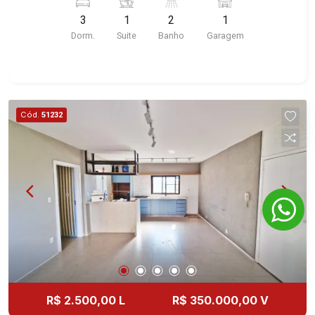
Guaporé 1, 2 e 3, Colina do Sabiá, San Marco,
características deste imóvel que a Martinelli
Village Monet, Arara Vermelha, Arara Verde, Arara
3
1
2
1
Imobiliária selecionou para você: - 200m² de área
Azul, Verona, Milano, Manacás, Bella Città,
Dorm.
Suite
Banho
Garagem
terreno e 64m² de área construída - 3
Paineiras, Aroeira, Figueira Branca, Pirangueira,
dormitórios, sendo 1 suíte - Banheiro social -
Jardim Saint Gerard, Buritis, Quinta da Boa Vista,
Sala 2 ambientes - Cozinha - Despensa - Área de
Santorini, Siena, Alto do Castelo, Portal da Mata,
serviço - Churrasqueira - Quintal - Corredor lateral
Villa Dei Fiori, Vivendas da Mata, Jatobá, Colina
- 1 vaga Martinelli Imobiliária - excelência
Cód.
51232
Verde, Royal Park, Mirante do Royal Park, Santa
absoluta no mercado imobiliário de Ribeirão
Fé, Villa Victória, Bosque das Colinas, Fazenda
Preto. Referência em imóveis de alto padrão,
Santa Maria, Baraúna Residencial, Villa de Buenos
somos especialistas na venda e locação de
Aires, Magnólias, Vila do Golfe, Vila Verde,
casas e terrenos residenciais e comerciais nos
Country Village, San Remo, Residencial Jardim
bairros mais desejados da Zona Sul,
Canadá, Torino, Città di Positano, San Diego,
reconhecidos por sua segurança, infraestrutura e
Quinta da Alvorada, Monte Rey, Garden Villa e
qualidade de vida incomparável. Atuamos nos
Quinta do Golfe. Avenida João Fiúsa, 1051 - Alto
bairros de maior prestígio da região, como: Alto
da Boa Vista | Ribeirão Preto.
da Boa Vista, Jardim Botânico, Jardim Olhos
D`Água, Vila do Golfe, City Ribeirão, Jardim
Canadá, Guaporé, Ilhas do Sul, Jardim Nova
R$ 2.500,00 L
R$ 350.000,00 V
Aliança, Boulevard, Higienópolis, Sumaré, Jardim