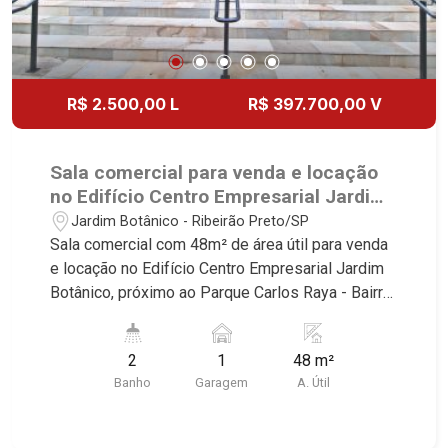
R$ 2.500,00 L
R$ 397.700,00 V
Sala comercial para venda e locação
no Edifício Centro Empresarial Jardim
Botânico, próximo ao Parque Carlos
Jardim Botânico - Ribeirão Preto/SP
Raya - Ribeirão Preto/SP.
Sala comercial com 48m² de área útil para venda
e locação no Edifício Centro Empresarial Jardim
Botânico, próximo ao Parque Carlos Raya - Bairro
Jardim Botânico, Ribeirão Preto/SP. Conheça as
características deste imóvel que a Martinelli
2
1
48 m²
Imobiliária selecionou para você: - 48m² de área
Banho
Garagem
A. Útil
útil - 2 WCs masculino e feminino - Copa - 1 vaga
Martinelli Imobiliária - excelência absoluta no
mercado imobiliário de Ribeirão Preto.