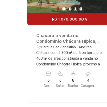
R$ 1.070.000,00 V
Chácara à venda no
Condomínio Chácara Hípica,
próximo ao Atacadão - Ribeirão
Parque São Sebastião - Ribeirão
Preto/SP.
Preto/SP
Chácara com 2.300m² de área terreno e
400m² de área construída à venda no
Condomínio Chácara Hípica, próximo ao
Atacadão - Bairro Parque São
Sebastião, Ribeirão Preto/SP. Conheça
6
6
8
4
as características deste imóvel que a
Dorm.
Suítes
Banho
Garagens
Martinelli Imobiliária selecionou para
você: - 2.300m² de área terreno e
400m² de área construída - 6 suítes
com armários e ar-condicionado, sendo