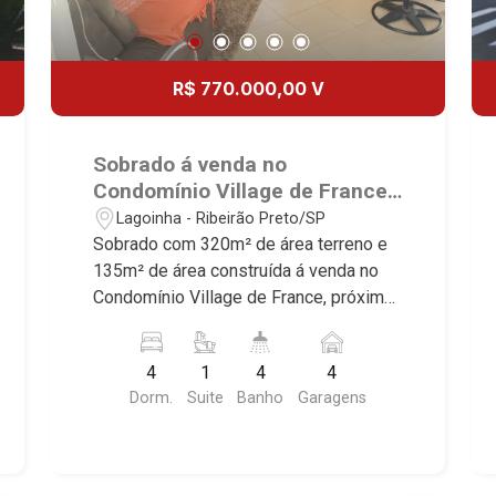
R$ 770.000,00 V
Sobrado á venda no
Condomínio Village de France,
próximo à Av. Pres. Castelo
Lagoinha - Ribeirão Preto/SP
Branco - Ribeirão Preto/SP.
Sobrado com 320m² de área terreno e
135m² de área construída á venda no
Condomínio Village de France, próximo
à Av. Pres. Castelo Branco - Bairro
Lagoinha, Ribeirão Preto/SP. Conheça
4
1
4
4
as características deste imóvel que a
Dorm.
Suite
Banho
Garagens
Martinelli Imobiliária selecionou para
você: - 320m² de área terreno e 135m²
de área construída - 4 dormitórios com
armários, sendo 1 suite com ar-