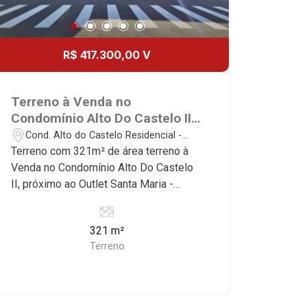
R$ 417.300,00 V
Terreno à Venda no
Condomínio Alto Do Castelo II,
próximo ao Outlet Santa Maria
Cond. Alto do Castelo Residencial -
- Ribeirão Preto/SP.
Ribeirão Preto/SP
Terreno com 321m² de área terreno à
Venda no Condomínio Alto Do Castelo
II, próximo ao Outlet Santa Maria -
Bairro Cond. Alto Do Castelo
Residencial, Ribeirão Preto/SP.
321 m²
Conheça as características deste
Terreno
imóvel que a Martinelli Imobiliária
selecionou para você: - 321m² de área
terreno - Plano - Condomínio fechado -
Portaria 24hrs Martinelli Imobiliária -