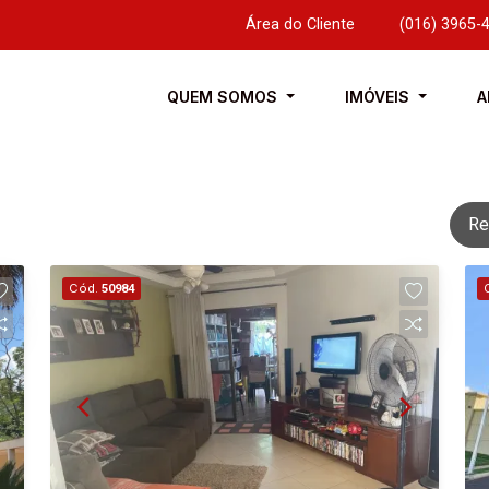
Área do Cliente
|
(016) 3965-
QUEM SOMOS
IMÓVEIS
A
Re
Cód.
50984