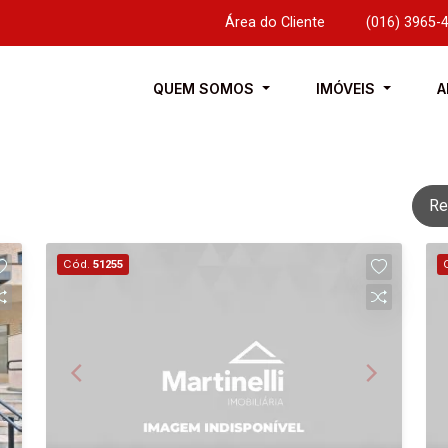
Área do Cliente
|
(016) 3965-
QUEM SOMOS
IMÓVEIS
A
Re
Cód.
51255