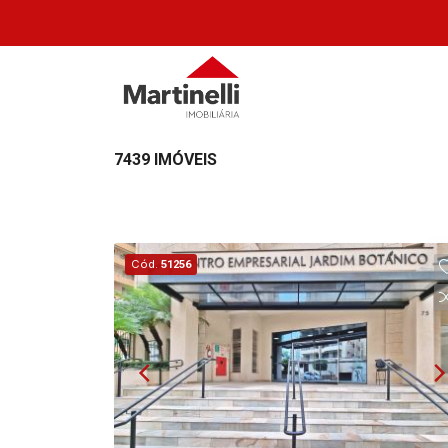
7439 IMÓVEIS
Cód.
51256