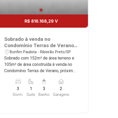
R$ 816.168,29 V
Sobrado à venda no
Condomínio Terras de Verano,
próximo ao Quinta dos Ventos
Bonfim Paulista - Ribeirão Preto/SP
- Ribeirão Preto/SP.
Sobrado com 152m² de área terreno e
105m² de área construída à venda no
Condomínio Terras de Verano, próximo
ao Quinta dos Ventos - Bairro Bonfim
Paulista, Ribeirão Preto/SP. Conheça as
3
1
3
2
características deste imóvel que a
Dorm.
Suite
Banho
Garagens
Martinelli Imobiliária selecionou para
você: - 152m² de área terreno e 105m²
de área construída - 3 dormitórios,
sendo 1 suíte - Banheiro social - Sala 2