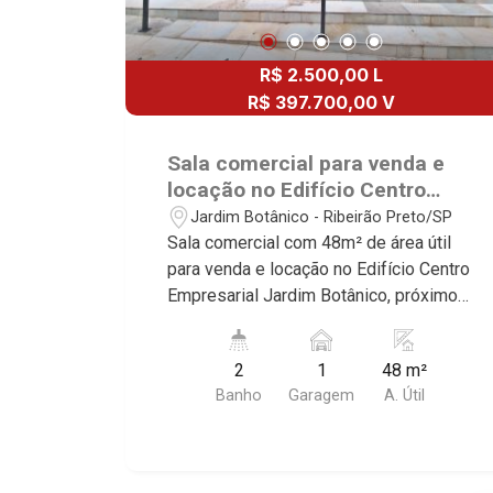
R$ 2.500,00 L
R$ 397.700,00 V
Sala comercial para venda e
locação no Edifício Centro
Empresarial Jardim Botânico,
Jardim Botânico - Ribeirão Preto/SP
próximo ao Parque Carlos Raya
Sala comercial com 48m² de área útil
- Ribeirão Preto/SP.
para venda e locação no Edifício Centro
Empresarial Jardim Botânico, próximo
ao Parque Carlos Raya - Bairro Jardim
Botânico, Ribeirão Preto/SP. Conheça
2
1
48 m²
as características deste imóvel que a
Banho
Garagem
A. Útil
Martinelli Imobiliária selecionou para
você: - 48m² de área útil - 2 WCs
masculino e feminino - Copa - 1 vaga
Martinelli Imobiliária - excelência