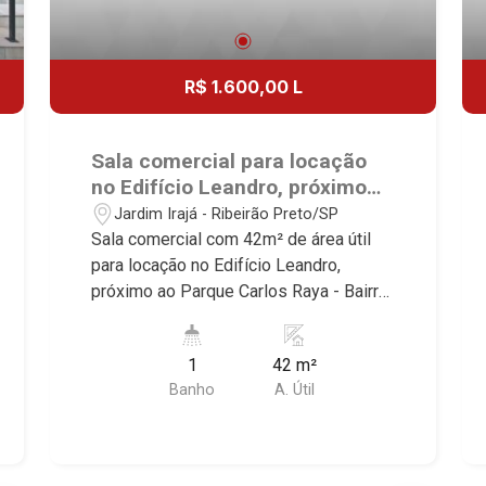
R$ 1.600,00 L
Sala comercial para locação
no Edifício Leandro, próximo
ao Parque Carlos Raya -
Jardim Irajá - Ribeirão Preto/SP
Ribeirão Preto/SP.
Sala comercial com 42m² de área útil
para locação no Edifício Leandro,
próximo ao Parque Carlos Raya - Bairro
Jardim Irajá, Ribeirão Preto/SP.
Conheça as características deste
1
42 m²
imóvel que a Martinelli Imobiliária
Banho
A. Útil
selecionou para você: - 42m² de área
útil - WC masculino e feminino - Copa
Martinelli Imobiliária - excelência
absoluta no mercado imobiliário de